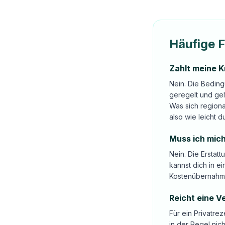
Häufige 
Zahlt meine 
Nein. Die Beding
geregelt und ge
Was sich regiona
also wie leicht d
Muss ich mich
Nein. Die Erstat
kannst dich in e
Kostenübernahm
Reicht eine V
Für ein Privatr
in der Regel nic