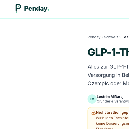
Penday
Penday
Schweiz
Tes
GLP-1-T
Alles zur GLP-1-
Versorgung in Be
Ozempic oder Mou
Leutrim Miftaraj
LM
Gründer & Verantwor
Nicht ärztlich gep
Wir bilden Fachinf
keine Dosierungsem
Standards