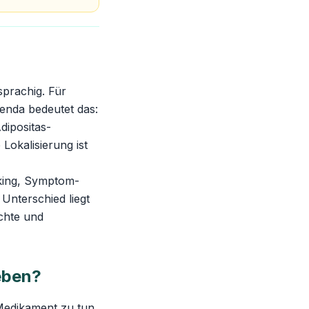
sprachig. Für
enda bedeutet das:
dipositas-
Lokalisierung ist
king, Symptom-
 Unterschied liegt
chte und
eben?
Medikament zu tun,