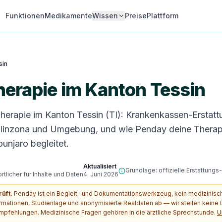
Funktionen
Medikamente
Wissen
Preise
Plattform
sin
herapie im Kanton Tessin
Therapie im Kanton Tessin (TI): Krankenkassen-Erstatt
llinzona und Umgebung, und wie Penday deine Therap
njaro begleitet.
Aktualisiert
Grundlage: offizielle Erstattung
tlicher für Inhalte und Daten
4. Juni 2026
rüft.
Penday ist ein Begleit- und Dokumentationswerkzeug, kein medizinis
ormationen, Studienlage und anonymisierte Realdaten ab — wir stellen kein
pfehlungen. Medizinische Fragen gehören in die ärztliche Sprechstunde.
U