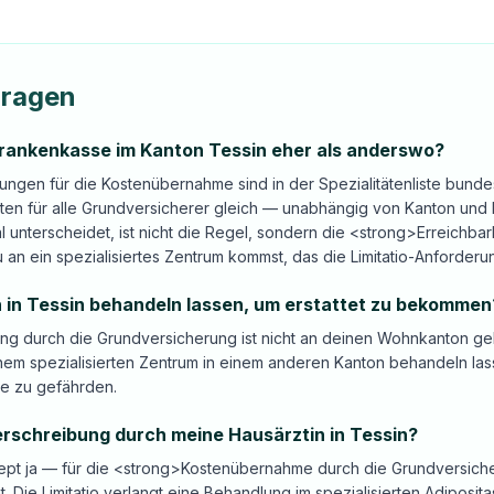
Fragen
Krankenkasse im Kanton Tessin eher als anderswo?
ungen für die Kostenübernahme sind in der Spezialitätenliste bundes
lten für alle Grundversicherer gleich — unabhängig von Kanton und
l unterscheidet, ist nicht die Regel, sondern die <strong>Erreichbar
u an ein spezialisiertes Zentrum kommst, das die Limitatio-Anforderung
 in Tessin behandeln lassen, um erstattet zu bekommen
tung durch die Grundversicherung ist nicht an deinen Wohnkanton g
inem spezialisierten Zentrum in einem anderen Kanton behandeln la
e zu gefährden.
erschreibung durch meine Hausärztin in Tessin?
ezept ja — für die <strong>Kostenübernahme durch die Grundversic
ht. Die Limitatio verlangt eine Behandlung im spezialisierten Adiposi