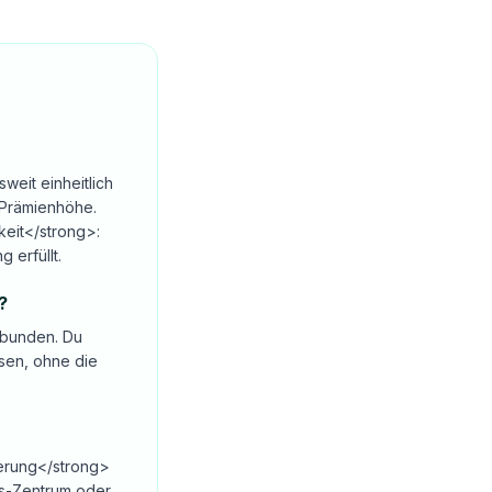
weit einheitlich
 Prämienhöhe.
keit</strong>:
 erfüllt.
?
ebunden. Du
ssen, ohne die
herung</strong>
tas-Zentrum oder