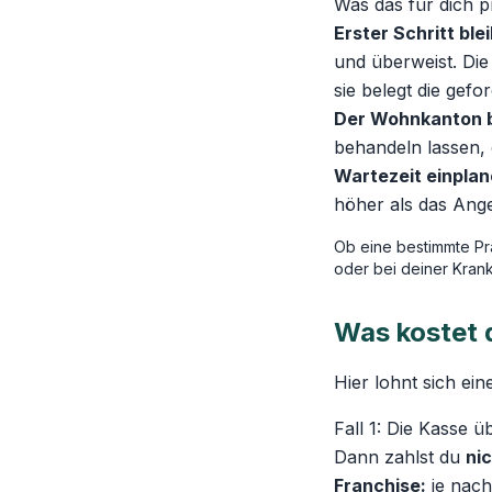
Was das für dich pr
Erster Schritt ble
und überweist. Di
sie belegt die gef
Der Wohnkanton b
behandeln lassen,
Wartezeit einplan
höher als das Ange
Ob eine bestimmte Pra
oder bei deiner Kranke
Was kostet d
Hier lohnt sich ein
Fall 1: Die Kasse ü
Dann zahlst du
ni
Franchise:
je nac