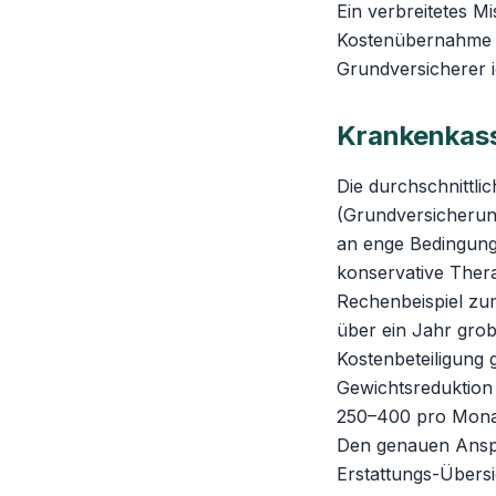
Ein verbreitetes M
Kostenübernahm
Grundversicherer id
Krankenkass
Die durchschnittli
(Grundversicherung
an enge Bedingung
konservative Ther
Rechenbeispiel zum
über ein Jahr grob
Kostenbeteiligung 
Gewichtsreduktion 
250–400 pro Mona
Den genauen Ansp
Erstattungs-Übersi