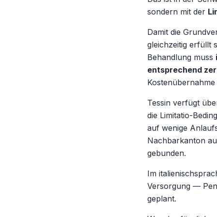
sondern mit der
Li
Damit die Grundv
gleichzeitig erfüll
Behandlung muss
entsprechend zert
Kostenübernahme i
Tessin verfügt übe
die Limitatio-Bedi
auf wenige Anlaufs
Nachbarkanton aus.
gebunden.
Im italienischspra
Versorgung — Penday
geplant.