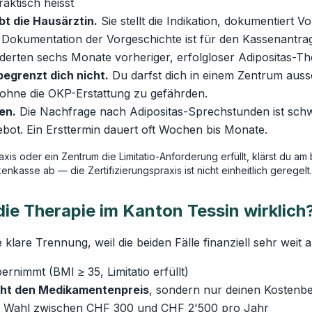
aktisch heisst
ibt die Hausärztin.
Sie stellt die Indikation, dokumentiert 
e Dokumentation der Vorgeschichte ist für den Kassenantr
orderten sechs Monate vorheriger, erfolgloser Adipositas-Th
egrenzt dich nicht.
Du darfst dich in einem Zentrum auss
 ohne die OKP-Erstattung zu gefährden.
en.
Die Nachfrage nach Adipositas-Sprechstunden ist schwe
bot. Ein Ersttermin dauert oft Wochen bis Monate.
xis oder ein Zentrum die Limitatio-Anforderung erfüllt, klärst du am 
nkasse ab — die Zertifizierungspraxis ist nicht einheitlich geregelt.
ie Therapie im Kanton Tessin wirklich
e klare Trennung, weil die beiden Fälle finanziell sehr weit 
bernimmt (BMI ≥ 35, Limitatio erfüllt)
cht den Medikamentenpreis
, sondern nur deinen Kostenbet
h Wahl zwischen CHF 300 und CHF 2'500 pro Jahr