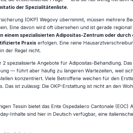
mitatio der Spezialitätenliste
.
ersicherung (OKP) Wegovy übernimmt, müssen mehrere Be
t sein. Eine davon wird oft übersehen und ist gerade regional
in einem spezialisierten Adipositas-Zentrum oder durch 
ifizierte Praxis
erfolgen. Eine reine Hausarztverschreibun
n der Regel nicht.
r 2 spezialisierte Angebote für Adipositas-Behandlung. Das 
ngung — führt aber häufig zu längeren Wartezeiten, weil sic
tellen konzentriert. Viele Betroffene weichen für den Erstt
 Das ist zulässig: Die OKP-Erstattung ist nicht an den Wo
chigen Tessin bietet das Ente Ospedaliero Cantonale (EOC) A
-Inhalte sind hier in Deutsch verfügbar, eine italienische 