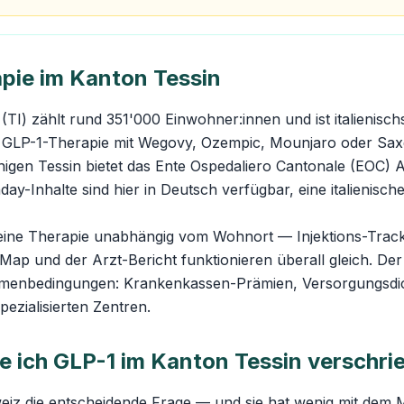
pie im Kanton Tessin
(TI) zählt rund 351'000 Einwohner:innen und ist italienisch
 GLP-1-Therapie mit Wegovy, Ozempic, Mounjaro oder Sax
chigen Tessin bietet das Ente Ospedaliero Cantonale (EOC) A
-Inhalte sind hier in Deutsch verfügbar, eine italienische 
deine Therapie unabhängig vom Wohnort — Injektions-Trac
-Map und der Arzt-Bericht funktionieren überall gleich. Der
hmenbedingungen: Krankenkassen-Prämien, Versorgungsdi
ezialisierten Zentren.
ich GLP-1 im Kanton Tessin verschri
weiz die entscheidende Frage — und sie hat wenig mit dem 