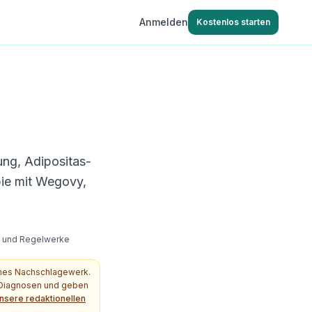
Anmelden
Kostenlos starten
ung, Adipositas-
ie mit Wegovy,
s- und Regelwerke
ches Nachschlagewerk.
e Diagnosen und geben
nsere redaktionellen