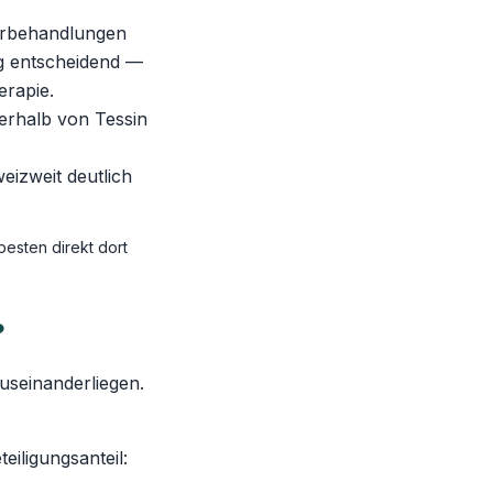
Vorbehandlungen
ag entscheidend —
erapie.
erhalb von Tessin
izweit deutlich
besten direkt dort
?
auseinanderliegen.
eiligungsanteil: