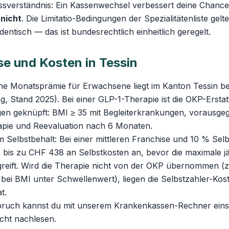
issverständnis: Ein Kassenwechsel verbessert deine Chance
e
nicht
. Die Limitatio-Bedingungen der Spezialitätenliste gelte
entisch — das ist bundesrechtlich einheitlich geregelt.
e und Kosten in Tessin
che Monatsprämie für Erwachsene liegt im Kanton Tessin b
, Stand 2025). Bei einer GLP-1-Therapie ist die OKP-Erst
en geknüpft: BMI ≥ 35 mit Begleiterkrankungen, vorausg
apie und Reevaluation nach 6 Monaten.
 Selbstbehalt: Bei einer mittleren Franchise und 10 % Selb
 bis zu CHF 438 an Selbstkosten an, bevor die maximale jä
greift. Wird die Therapie nicht von der OKP übernommen (z
bei BMI unter Schwellenwert), liegen die Selbstzahler-Ko
t.
ruch kannst du mit unserem
Krankenkassen-Rechner
eins
cht
nachlesen.