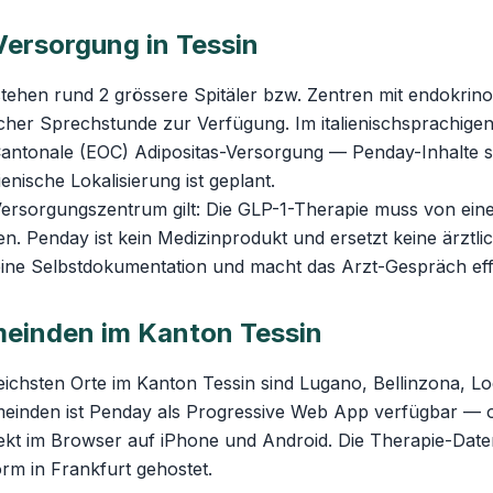
Versorgung in Tessin
tehen rund 2 grössere Spitäler bzw. Zentren mit endokrino
scher Sprechstunde zur Verfügung. Im italienischsprachigen
antonale (EOC) Adipositas-Versorgung — Penday-Inhalte si
ienische Lokalisierung ist geplant.
rsorgungszentrum gilt: Die GLP-1-Therapie muss von einer
en. Penday ist kein Medizinprodukt und ersetzt keine ärztl
eine Selbstdokumentation und macht das Arzt-Gespräch effi
einden im Kanton Tessin
ichsten Orte im Kanton Tessin sind Lugano, Bellinzona, Lo
meinden ist Penday als Progressive Web App verfügbar — o
rekt im Browser auf iPhone und Android. Die Therapie-Da
m in Frankfurt gehostet.