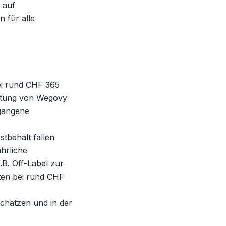
 auf
n für alle
ei rund CHF 365
attung von Wegovy
egangene
stbehalt fallen
hrliche
.B. Off-Label zur
sten bei rund CHF
chätzen und in der