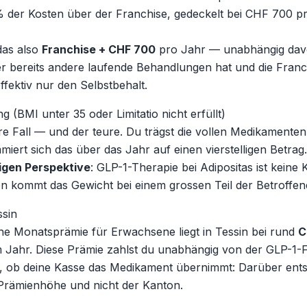
 der Kosten über der Franchise, gedeckelt bei CHF 700 pr
das also
Franchise + CHF 700
pro Jahr — unabhängig davo
er bereits andere laufende Behandlungen hat und die Fran
ffektiv nur den Selbstbehalt.
ng (BMI unter 35 oder Limitatio nicht erfüllt)
ere Fall — und der teure. Du trägst die vollen Medikamenten
iert sich das über das Jahr auf einen vierstelligen Betrag.
igen Perspektive
: GLP-1-Therapie bei Adipositas ist keine
 kommt das Gewicht bei einem grossen Teil der Betroffen
ssin
che Monatsprämie für Erwachsene liegt in Tessin bei rund
C
Jahr. Diese Prämie zahlst du unabhängig von der GLP-1-Fr
 ob deine Kasse das Medikament übernimmt: Darüber entsch
ie Prämienhöhe und nicht der Kanton.