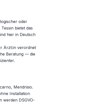
logischer oder
 Tessin bietet das
nd hier in Deutsch
 Ärzt:in verordnet
iche Beratung — die
zienter.
carno, Mendrisio.
hne Installation
ten werden DSGVO-