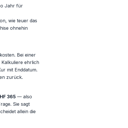
o Jahr für
n, wie teuer das
chise ohnehin
kosten. Bei einer
 Kalkuliere ehrlich
 Kur mit Enddatum.
en zurück.
HF 365
— also
age. Sie sagt
eidet allein die