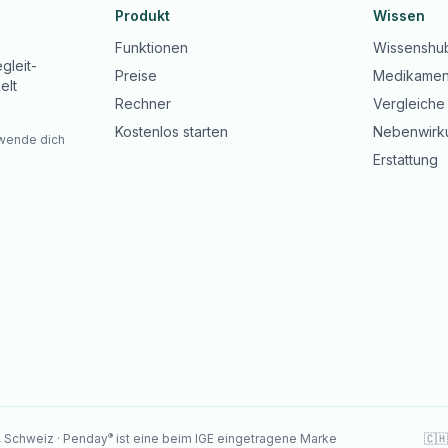
Produkt
Wissen
Funktionen
Wissenshu
gleit-
Preise
Medikamen
elt
Rechner
Vergleiche
Kostenlos starten
Nebenwirk
 wende dich
Erstattung
®
, Schweiz · Penday
ist eine beim IGE eingetragene Marke
🇨