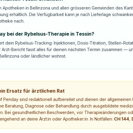
 in Apotheken in Bellinzona und allen grösseren Gemeinden des Kant
nung erhältlich. Die Verfügbarkeit kann je nach Lieferlage schwanke
otheke nach.
day bei der Rybelsus-Therapie in Tessin?
ert dein Rybelsus-Tracking: Injektionen, Dosis-Titration, Stellen-Ro
 Arzt-Bericht fasst alles für deinen nächsten Termin zusammen — 
Bellinzona oder ländlicher wohnst.
in Ersatz für ärztlichen Rat
uf Penday sind redaktionell aufbereitet und dienen der allgemeinen I
ne Beratung, Diagnose oder Behandlung durch ausgebildete medizi
. Bei gesundheitlichen Beschwerden, vor Therapieänderungen ode
mgehend an deine Ärzt:in oder Apotheker:in. In Notfällen:
CH 144
,