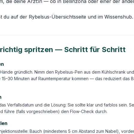
rm, die deine Ärzt:in — ob in Bellinzona oder einer der a
st du auf der
Rybelsus-Übersichtsseite
und im
Wissenshub
.
richtig spritzen — Schritt für Schritt
en
Hände gründlich. Nimm den Rybelsus-Pen aus dem Kühlschrank und 
e 15–30 Minuten auf Raumtemperatur kommen — das reduziert das 
n
 das Verfallsdatum und die Lösung: Sie sollte klar und farblos sein. 
d führe (falls vorgeschrieben) den Flow-Check durch.
hlen
njektionsstelle: Bauch (mindestens 5 cm Abstand zum Nabel), vorde