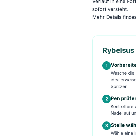
Verlauf in eine Fo
sofort versteht.
Mehr Details finde
Rybelsus 
Vorbereit
1
Wasche die 
idealerweis
Spritzen.
Pen prüfe
2
Kontrolliere
Nadel auf un
Stelle wä
3
Wähle eine I