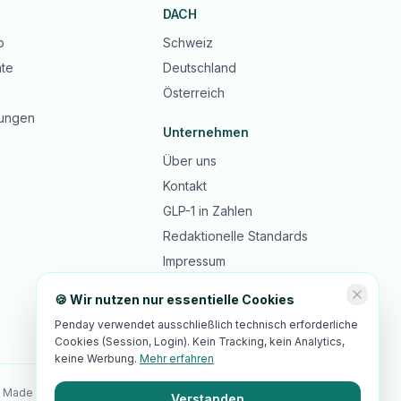
DACH
b
Schweiz
te
Deutschland
Österreich
ungen
Unternehmen
Über uns
Kontakt
GLP-1 in Zahlen
Redaktionelle Standards
Impressum
Datenschutz
🍪 Wir nutzen nur essentielle Cookies
AGB
Penday verwendet ausschließlich technisch erforderliche
Cookies (Session, Login). Kein Tracking, kein Analytics,
keine Werbung.
Mehr erfahren
 Made in Switzerland · 🇪🇺 EU-Hosting · DSGVO-/revDSG-Standards
Verstanden