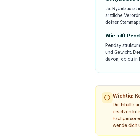
Ja. Rybelsus ist
ärztliche Verord
deiner Stammap
Wie hilft Pen
Penday strukturi
und Gewicht. Der
davon, ob du in 
Wichtig: Ke
Die Inhalte a
ersetzen kei
Fachpersonen
wende dich u