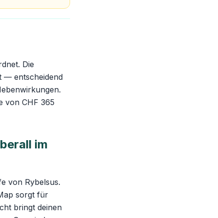
dnet. Die
it — entscheidend
n Nebenwirkungen.
ie von CHF 365
berall im
fe von Rybelsus.
-Map sorgt für
cht bringt deinen