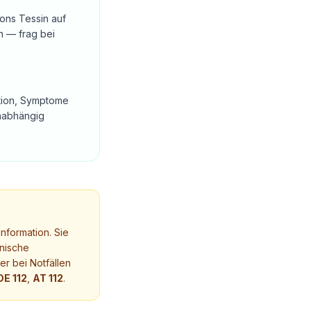
ons Tessin auf
n — frag bei
tation, Symptome
unabhängig
nformation. Sie
nische
r bei Notfällen
DE 112
,
AT 112
.