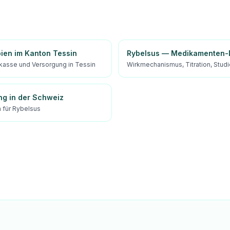
pien im Kanton Tessin
Rybelsus — Medikamenten-D
kasse und Versorgung in Tessin
Wirkmechanismus, Titration, Stud
ng in der Schweiz
für Rybelsus