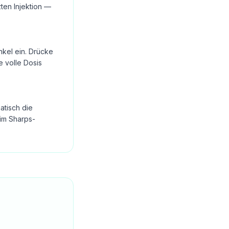
ten Injektion —
nkel ein. Drücke
e volle Dosis
atisch die
im Sharps-