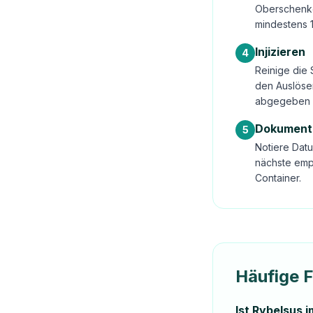
Oberschenke
mindestens 
Injizieren
4
Reinige die 
den Auslöser
abgegeben 
Dokument
5
Notiere Datu
nächste emp
Container.
Häufige 
Ist Rybelsus 