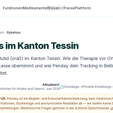
Funktionen
Medikamente
Wissen
Preise
Plattform
sin
Rybelsus
s im Kanton Tessin
tid (oral)) im Kanton Tessin: Wie die Therapie vor Ort
asse übernimmt und wie Penday dein Tracking in Belli
tet.
Aktualisiert
Grundlage: offizielle Erstattung
tlicher für Inhalte und Daten
4. Juni 2026
rüft.
Penday ist ein Begleit- und Dokumentationswerkzeug, kein medizinis
ormationen, Studienlage und anonymisierte Realdaten ab — wir stellen kein
pfehlungen. Medizinische Fragen gehören in die ärztliche Sprechstunde.
U