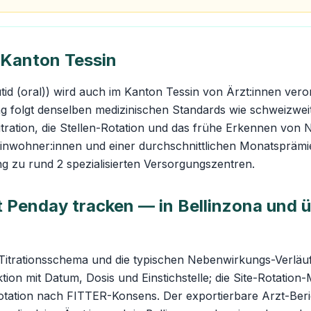
 Kanton Tessin
id (oral)) wird auch im Kanton Tessin von Ärzt:innen veror
ng folgt denselben medizinischen Standards wie schweizwe
Titration, die Stellen-Rotation und das frühe Erkennen vo
Einwohner:innen und einer durchschnittlichen Monatspräm
ng zu rund 2 spezialisierten Versorgungszentren.
 Penday tracken — in Bellinzona und ü
Titrationsschema und die typischen Nebenwirkungs-Verläu
ktion mit Datum, Dosis und Einstichstelle; die Site-Rotation
otation nach FITTER-Konsens. Der exportierbare Arzt-Beri