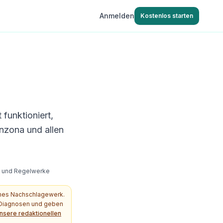
Anmelden
Kostenlos starten
 funktioniert,
nzona und allen
s- und Regelwerke
ches Nachschlagewerk.
e Diagnosen und geben
nsere redaktionellen