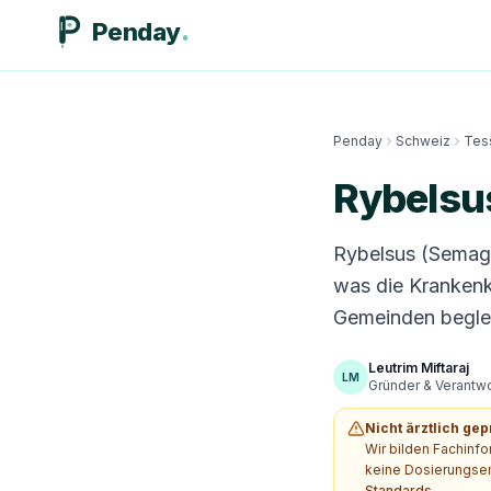
Penday
Penday
Schweiz
Tes
Rybelsu
Rybelsus (Semaglu
was die Krankenk
Gemeinden beglei
Leutrim Miftaraj
LM
Gründer & Verantwor
Nicht ärztlich gep
Wir bilden Fachinf
keine Dosierungsem
Standards