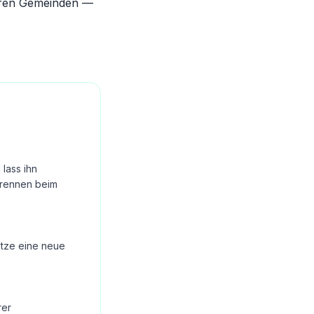
nderen Gemeinden —
lass ihn
Brennen beim
Setze eine neue
rer