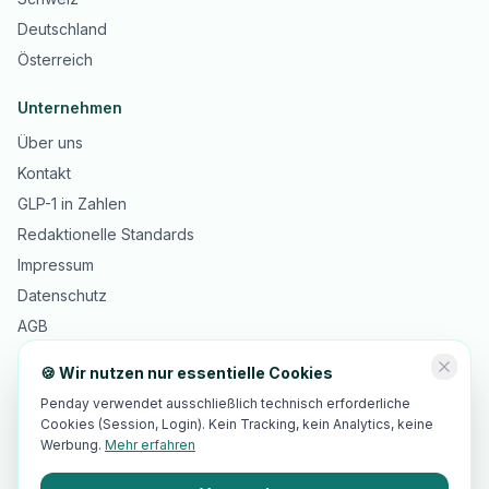
Deutschland
Österreich
Unternehmen
Über uns
Kontakt
GLP-1 in Zahlen
Redaktionelle Standards
Impressum
Datenschutz
AGB
🍪 Wir nutzen nur essentielle Cookies
Penday verwendet ausschließlich technisch erforderliche
Cookies (Session, Login). Kein Tracking, kein Analytics, keine
©
2026
Innopulse Consulting GmbH · Gotthardstrasse 30, 6300 Zug,
®
Schweiz · Penday
ist eine beim IGE eingetragene Marke
Werbung.
Mehr erfahren
🇨🇭 Made in Switzerland · 🇪🇺 EU-Hosting · DSGVO-/revDSG-
Standards