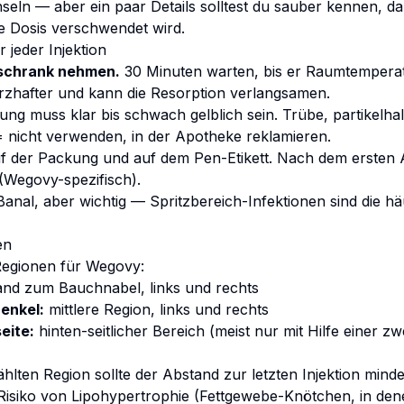
eln — aber ein paar Details solltest du sauber kennen, dam
 Dosis verschwendet wird.
 jeder Injektion
schrank nehmen.
30 Minuten warten, bis er Raumtemperatu
merzhafter und kann die Resorption verlangsamen.
ng muss klar bis schwach gelblich sein. Trübe, partikelhal
 nicht verwenden, in der Apotheke reklamieren.
 der Packung und auf dem Pen-Etikett. Nach dem ersten A
(Wegovy-spezifisch).
anal, aber wichtig — Spritzbereich-Infektionen sind die hä
en
Regionen für Wegovy:
nd zum Bauchnabel, links und rechts
enkel:
mittlere Region, links und rechts
eite:
hinten-seitlicher Bereich (meist nur mit Hilfe einer z
hlten Region sollte der Abstand zur letzten Injektion mind
Risiko von Lipohypertrophie (Fettgewebe-Knötchen, in den