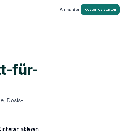
Anmelden
Kostenlos starten
t-für-
le, Dosis-
Einheiten ablesen