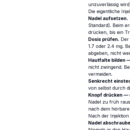
unzuverlässig wird
Die eigentliche Inj
Nadel aufsetzen.
Standard). Beim er
drücken, bis ein T
Dosis prüfen.
Der 
1.7 oder 2.4 mg. B
abgeben, nicht we
Hautfalte bilden —
nicht zwingend. Be
vermeiden.
Senkrecht einste
von selbst durch d
Knopf drücken — 
Nadel zu früh raus
nach dem hörbaren
Nach der Injektion
Nadel abschraub
Niemals in den Hau