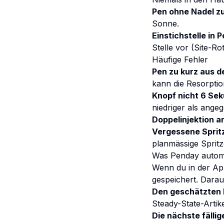
Pen ohne Nadel zu
Sonne.
Einstichstelle in 
Stelle vor (Site-Ro
Häufige Fehler
Pen zu kurz aus d
kann die Resorptio
Knopf nicht 6 Se
niedriger als ange
Doppelinjektion a
Vergessene Sprit
planmässige Spritz
Was Penday automa
Wenn du in der A
gespeichert. Darau
Den geschätzten
Steady-State-Artik
Die nächste fällig