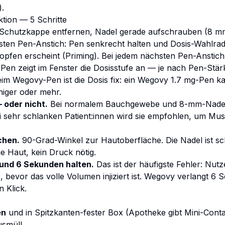
).
ektion — 5 Schritte
Schutzkappe entfernen, Nadel gerade aufschrauben (8 mm
sten Pen-Anstich: Pen senkrecht halten und Dosis-Wahlrad
ropfen erscheint (Priming). Bei jedem nächsten Pen-Anstich
Pen zeigt im Fenster die Dosisstufe an — je nach Pen-Stärke
eim Wegovy-Pen ist die Dosis fix: ein Wegovy 1.7 mg-Pen k
niger oder mehr.
 oder nicht.
Bei normalem Bauchgewebe und 8-mm-Nadel i
i sehr schlanken Patient:innen wird sie empfohlen, um Musk
chen.
90-Grad-Winkel zur Hautoberfläche. Die Nadel ist sc
ie Haut, kein Druck nötig.
und 6 Sekunden halten.
Das ist der häufigste Fehler: Nutz
, bevor das volle Volumen injiziert ist. Wegovy verlangt 6 
 Klick.
en
und in Spitzkanten-fester Box (Apotheke gibt Mini-Conta
smüll.