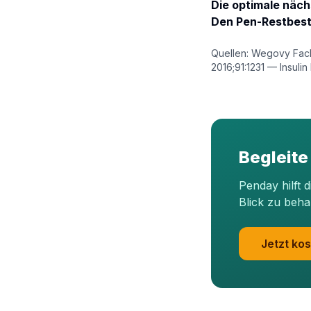
Die optimale nächs
Den Pen-Restbes
Quellen: Wegovy Fach
2016;91:1231 — Insuli
Begleite
Penday hilft 
Blick zu beha
Jetzt kos