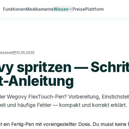
Funktionen
Medikamente
Wissen
Preise
Plattform
Lesezeit
12.05.2026
 spritzen — Schrit
t-Anleitung
der Wegovy FlexTouch-Pen? Vorbereitung, Einstichstel
eit und häufige Fehler — kompakt und korrekt erklärt.
 ein Fertig-Pen mit voreingestellter Dosis. Du musst keine 