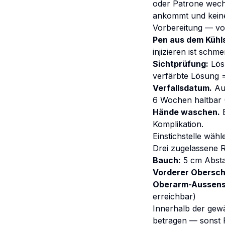
oder Patrone wechs
ankommt und keine
Vorbereitung — vor
Pen aus dem Kühl
injizieren ist sch
Sichtprüfung:
Lösu
verfärbte Lösung =
Verfallsdatum.
Auf
6 Wochen haltbar 
Hände waschen.
B
Komplikation.
Einstichstelle wähl
Drei zugelassene 
Bauch:
5 cm Absta
Vorderer Obersch
Oberarm-Aussens
erreichbar)
Innerhalb der gewä
betragen — sonst 