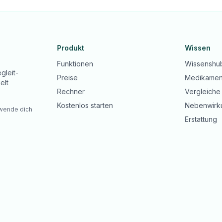
Produkt
Wissen
Funktionen
Wissenshu
gleit-
Preise
Medikamen
elt
Rechner
Vergleiche
Kostenlos starten
Nebenwirk
 wende dich
Erstattung