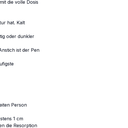
it die volle Dosis
r hat. Kalt
tig oder dunkler
nstich ist der Pen
ufigste
weiten Person
estens 1 cm
en die Resorption