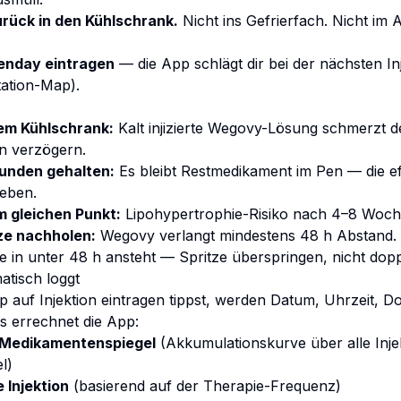
rück in den Kühlschrank.
Nicht ins Gefrierfach. Nicht im A
Penday eintragen
— die App schlägt dir bei der nächsten In
tation-Map).
em Kühlschrank:
Kalt injizierte Wegovy-Lösung schmerzt d
n verzögern.
kunden gehalten:
Es bleibt Restmedikament im Pen — die eff
geben.
m gleichen Punkt:
Lipohypertrophie-Risiko nach 4–8 Woche
ze nachholen:
Wegovy verlangt mindestens 48 h Abstand.
e in unter 48 h ansteht — Spritze überspringen, nicht dop
tisch loggt
pp auf
Injektion eintragen
tippst, werden Datum, Uhrzeit, Do
s errechnet die App:
 Medikamentenspiegel
(Akkumulationskurve über alle Inje
el
)
e Injektion
(basierend auf der Therapie-Frequenz)