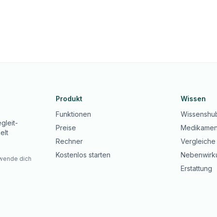
Produkt
Wissen
Funktionen
Wissenshu
gleit-
Preise
Medikamen
elt
Rechner
Vergleiche
Kostenlos starten
Nebenwirk
 wende dich
Erstattung