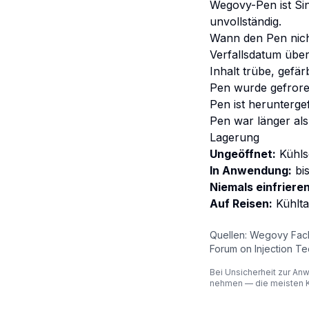
Wegovy-Pen ist Sin
unvollständig.
Wann den Pen nic
Verfallsdatum über
Inhalt trübe, gefärb
Pen wurde gefrore
Pen ist herunterge
Pen war länger al
Lagerung
Ungeöffnet:
Kühls
In Anwendung:
bis
Niemals einfriere
Auf Reisen:
Kühltas
Quellen: Wegovy Fac
Forum on Injection Tec
Bei Unsicherheit zur An
nehmen — die meisten K