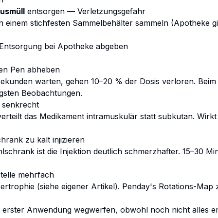
ausmüll
entsorgen — Verletzungsgefahr
n einem stichfesten Sammelbehälter sammeln (Apotheke gib
r Entsorgung bei Apotheke abgeben
 den Pen abheben
Sekunden warten, gehen 10–20 % der Dosis verloren. Beim
figsten Beobachtungen.
t senkrecht
verteilt das Medikament intramuskulär statt subkutan. Wirk
hrank zu kalt injizieren
lschrank ist die Injektion deutlich schmerzhafter. 15–30 
Stelle mehrfach
ertrophie (siehe
eigener Artikel
). Penday's Rotations-Map z
h erster Anwendung wegwerfen, obwohl noch nicht alles en