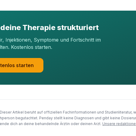
 deine Therapie strukturiert
dir, Injektionen, Symptome und Fortschritt im
lten. Kostenlos starten.
tenlos starten
Dieser Artikel beruht auf offiziellen Fachinformationen und Studienliteratur, 
hperson begutachtet. Penday stellt keine Diagnosen und gibt keine Dosie
nde dich an deine behandelnde Ärztin oder deinen Arzt.
Unsere redaktione