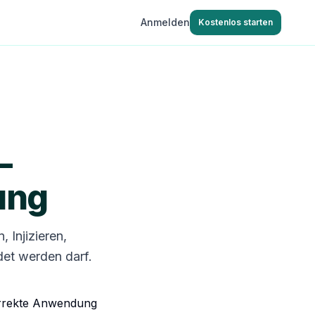
Anmelden
Kostenlos starten
—
ung
 Injizieren,
det werden darf.
korrekte Anwendung