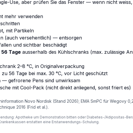
gle-Use, aber prüfen Sie das Fenster — wenn nicht weiss, 
ht mehr verwenden
schritten
t, mit Partikeln
n (auch versehentlich) — entsorgen
fallen und sichtbar beschädigt
s
56 Tage
ausserhalb des Kühlschranks (max. zulässige 
chrank 2–8 °C, in Originalverpackung
 zu 56 Tage bei max. 30 °C, vor Licht geschützt
n
— gefrorene Pens sind unwirksam
che mit Cool-Pack (nicht direkt anliegend, sonst friert es)
hinformation Novo Nordisk (Stand 2026); EMA SmPC für Wegovy 0,
hnique 2016 (Frid et al.).
wendung: Apotheke um Demonstration bitten oder Diabetes-/Adipositas-Ber
rankenkassen erstatten eine Erstanwendungs-Schulung.