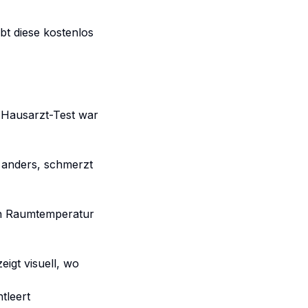
t diese kostenlos
 Hausarzt-Test war
t anders, schmerzt
Min Raumtemperatur
eigt visuell, wo
tleert