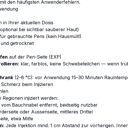
t, mit den häufigsten Anwenderfehlern.
nwendung
 in Ihrer aktuellen Dosis
 optional bei sichtbar sauberer Haut)
für gebrauchte Pens (kein Hausmüll!)
und getrocknet
üfen
auf der Pen-Seite (EXP)
rollieren:
klar, farblos, keine Schwebeteilchen — wenn trüb
chrank
(2–8 °C): vor Anwendung 15–30 Minuten Raumtem
 Schmerz beim Injizieren
ählen
 Regionen injiziert werden:
vom Bauchnabel entfernt, beidseitig nutzbar
derseite oder Aussenseite, mittleres Drittel
ite, etwa Mitte
n:
Jede Injektion mind. 1 cm Abstand zur vorherigen. Inner