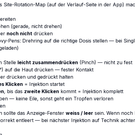
 Site-Rotation-Map (auf der Verlauf-Seite in der App) ma
ereiten
hen (gerade, nicht drehen)
ser
noch nicht
drücken
-Pens: Drehring auf die richtige Dosis stellen — bei Sing
rgeladen)
n Stelle
leicht zusammendrücken
(Pinch) — nicht zu fest
) auf die Haut drücken — fester Kontakt
er drücken und gedrückt halten
es Klicken
= Injektion startet
en
, bis das
zweite Klicken
kommt = Injektion komplett
n — keine Eile, sonst geht ein Tropfen verloren
fen
n sollte das Anzeige-Fenster
weiss / leer
sein. Wenn noch F
 korrekt entleert — bei nächster Injektion auf Technik acht
n