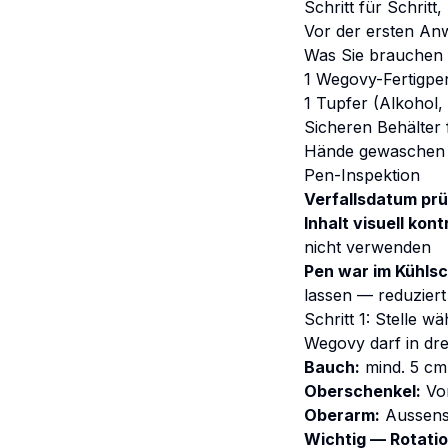
Schritt für Schrit
Vor der ersten A
Was Sie brauchen
1 Wegovy-Fertigpen
1 Tupfer (Alkohol,
Sicheren Behälter 
Hände gewaschen 
Pen-Inspektion
Verfallsdatum pr
Inhalt visuell kont
nicht verwenden
Pen war im Kühls
lassen — reduziert
Schritt 1: Stelle w
Wegovy darf in drei
Bauch:
mind. 5 cm 
Oberschenkel:
Vor
Oberarm:
Aussense
Wichtig — Rotatio