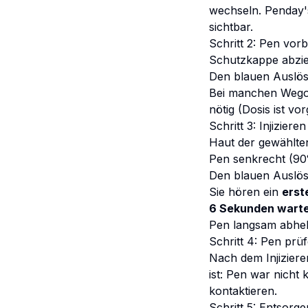
wechseln. Penday's
sichtbar.
Schritt 2: Pen vorb
Schutzkappe abzie
Den blauen Auslö
Bei manchen Wegovy
nötig (Dosis ist vo
Schritt 3: Injizieren
Haut der gewählte
Pen senkrecht (90°
Den blauen Auslös
Sie hören ein
erst
6 Sekunden wart
Pen langsam abhebe
Schritt 4: Pen prü
Nach dem Injiziere
ist: Pen war nicht
kontaktieren.
Schritt 5: Entsorge