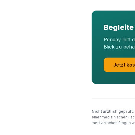
Begleite
Penday hilft 
Blick zu beha
Jetzt kos
Nicht ärztlich geprüft.
einer medizinischen Fac
medizinischen Fragen we