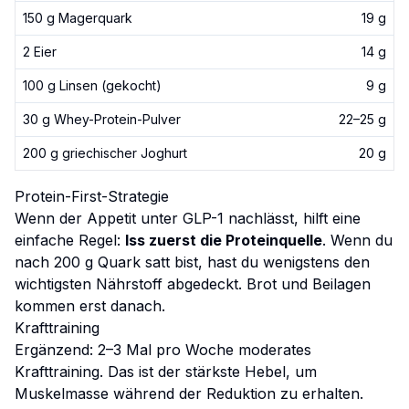
150 g Magerquark
19 g
2 Eier
14 g
100 g Linsen (gekocht)
9 g
30 g Whey-Protein-Pulver
22–25 g
200 g griechischer Joghurt
20 g
Protein-First-Strategie
Wenn der Appetit unter GLP-1 nachlässt, hilft eine
einfache Regel:
Iss zuerst die Proteinquelle
. Wenn du
nach 200 g Quark satt bist, hast du wenigstens den
wichtigsten Nährstoff abgedeckt. Brot und Beilagen
kommen erst danach.
Krafttraining
Ergänzend: 2–3 Mal pro Woche moderates
Krafttraining. Das ist der stärkste Hebel, um
Muskelmasse während der Reduktion zu erhalten.