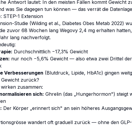
che Antwort lautet: In den meisten Fällen kommt Gewicht z
 und was Sie dagegen tun können — das verrät die Datenlage
e: STEP-1 Extension
nsion-Studie (Wilding et al., Diabetes Obes Metab 2022) w
 die zuvor 68 Wochen lang Wegovy 2,4 mg erhalten hatten
ahr lang nachverfolgt.
ndeutig:
apie:
Durchschnittlich −17,3% Gewicht
zen:
nur noch −5,6% Gewicht — also etwa zwei Drittel der
k
he Verbesserungen
(Blutdruck, Lipide, HbA1c) gingen wei
Gewicht zurück?
 wirken zusammen:
ormalisieren sich:
Ghrelin (das „Hungerhormon") steigt w
den
:
Der Körper „erinnert sich" an sein höheres Ausgangsgewi
tionsgrösse wandert oft graduell zurück — ohne den GLP-