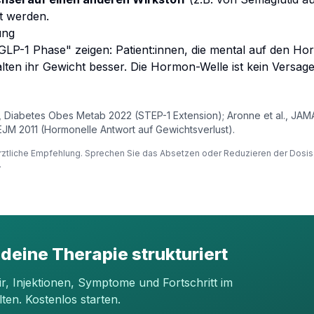
t werden.
ung
-GLP-1 Phase" zeigen: Patient:innen, die mental auf den 
alten ihr Gewicht besser. Die Hormon-Welle ist kein Versage
al., Diabetes Obes Metab 2022 (STEP-1 Extension); Aronne et al., 
 NEJM 2011 (Hormonelle Antwort auf Gewichtsverlust).
 ärztliche Empfehlung. Sprechen Sie das Absetzen oder Reduzieren der Dosis 
.
 deine Therapie strukturiert
dir, Injektionen, Symptome und Fortschritt im
lten. Kostenlos starten.