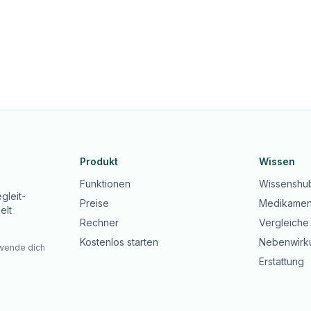
Produkt
Wissen
Funktionen
Wissenshu
gleit-
Preise
Medikamen
elt
Rechner
Vergleiche
Kostenlos starten
Nebenwirk
 wende dich
Erstattung