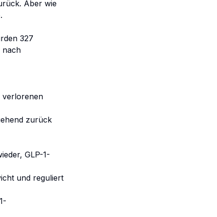
urück. Aber wie
.
urden 327
, nach
 verlorenen
tgehend zurück
ieder, GLP-1-
cht und reguliert
1-