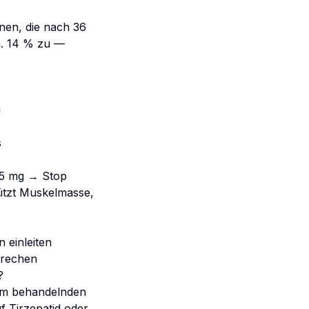
nen, die nach 36
. 14 % zu —
g
s
,5 mg → Stop
tzt Muskelmasse,
 einleiten
prechen
?
 dem behandelnden
f Tirzepatid oder