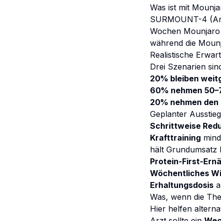
Was ist mit Mounja
SURMOUNT-4 (Aronn
Wochen Mounjaro 
während die Mounj
Realistische Erwar
Drei Szenarien sind
20% bleiben weitg
60% nehmen 50–7
20% nehmen den Gr
Geplanter Ausstieg
Schrittweise Red
Krafttraining
mind
hält Grundumsatz
Protein-First-Ern
Wöchentliches W
Erhaltungsdosis
a
Was, wenn die Th
Hier helfen altern
Arzt sollte ein
Wec