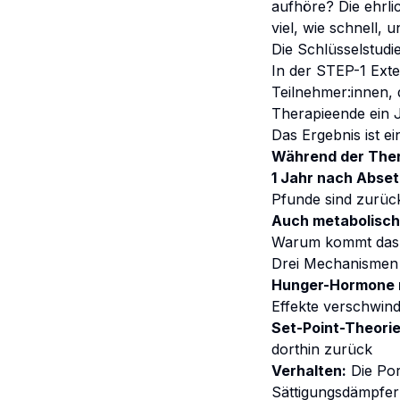
aufhöre? Die ehrli
viel, wie schnell,
Die Schlüsselstudi
In der STEP-1 Exte
Teilnehmer:innen,
Therapieende ein J
Das Ergebnis ist ei
Während der Ther
1 Jahr nach Abset
Pfunde sind zurüc
Auch metabolisc
Warum kommt das 
Drei Mechanismen
Hunger-Hormone n
Effekte verschwin
Set-Point-Theorie
dorthin zurück
Verhalten:
Die Por
Sättigungsdämpfer