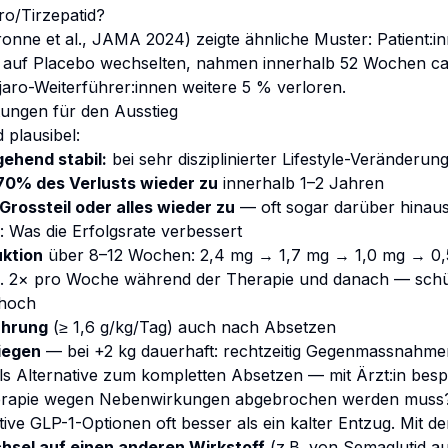
ro/Tirzepatid?
e et al., JAMA 2024) zeigte ähnliche Muster: Patient:in
auf Placebo wechselten, nahmen innerhalb 52 Wochen ca
aro-Weiterführer:innen weitere 5 % verloren.
tungen für den Ausstieg
 plausibel:
ehend stabil:
bei sehr disziplinierter Lifestyle-Veränderun
0% des Verlusts wieder zu
innerhalb 1–2 Jahren
ossteil oder alles wieder zu
— oft sogar darüber hinau
: Was die Erfolgsrate verbessert
uktion
über 8–12 Wochen: 2,4 mg → 1,7 mg → 1,0 mg → 0
. 2× pro Woche während der Therapie und danach — schü
 hoch
ährung
(≥ 1,6 g/kg/Tag) auch nach Absetzen
iegen
— bei +2 kg dauerhaft: rechtzeitig Gegenmassnahmen
ls Alternative zum kompletten Absetzen — mit Ärzt:in bes
erapie wegen Nebenwirkungen abgebrochen werden muss
ative GLP-1-Optionen oft besser als ein kalter Entzug. Mit
hsel auf einen anderen Wirkstoff
(z.B. von Semaglutid au