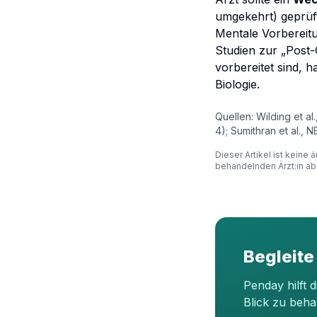
umgekehrt) geprüf
Mentale Vorbereit
Studien zur „Post
vorbereitet sind, h
Biologie.
Quellen: Wilding et 
4); Sumithran et al.,
Dieser Artikel ist keine
behandelnden Ärzt:in ab
Begleite
Penday hilft 
Blick zu beha