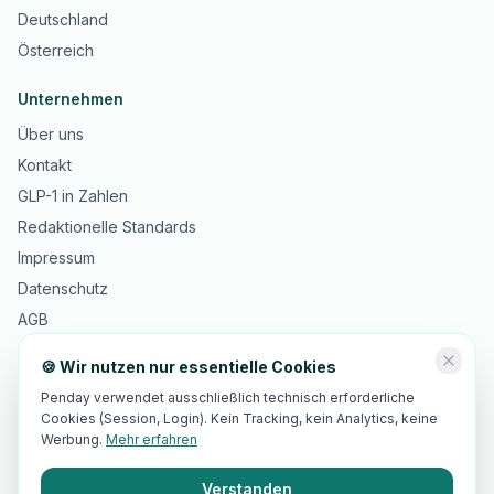
Deutschland
Österreich
Unternehmen
Über uns
Kontakt
GLP-1 in Zahlen
Redaktionelle Standards
Impressum
Datenschutz
AGB
🍪 Wir nutzen nur essentielle Cookies
Penday verwendet ausschließlich technisch erforderliche
Cookies (Session, Login). Kein Tracking, kein Analytics, keine
©
2026
Innopulse Consulting GmbH · Gotthardstrasse 30, 6300 Zug,
®
Schweiz · Penday
ist eine beim IGE eingetragene Marke
Werbung.
Mehr erfahren
🇨🇭 Made in Switzerland · 🇪🇺 EU-Hosting · DSGVO-/revDSG-
Standards
Verstanden