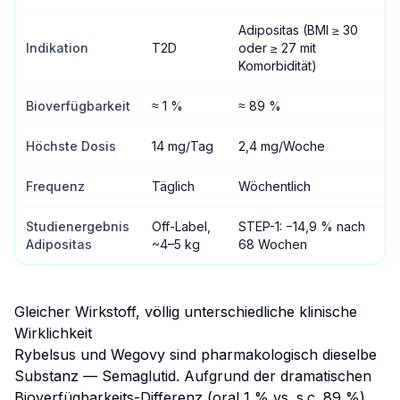
Adipositas (BMI ≥ 30
Indikation
T2D
oder ≥ 27 mit
Komorbidität)
Bioverfügbarkeit
≈ 1 %
≈ 89 %
Höchste Dosis
14 mg/Tag
2,4 mg/Woche
Frequenz
Täglich
Wöchentlich
Studienergebnis
Off-Label,
STEP-1: −14,9 % nach
Adipositas
~4–5 kg
68 Wochen
Gleicher Wirkstoff, völlig unterschiedliche klinische
Wirklichkeit
Rybelsus und Wegovy sind pharmakologisch dieselbe
Substanz — Semaglutid. Aufgrund der dramatischen
Bioverfügbarkeits-Differenz (oral 1 % vs. s.c. 89 %)