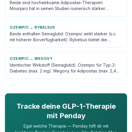
Beide sind hochwirksame Adipositas-Therapien.
Mounjaro hat in seinen Studien numerisch stärker
abgeschnitten. Wegovy ist in DACH erstattungsfähiger
und hat längere Adipositas-Marktevidenz.
OZEMPIC
↔
RYBELSUS
Beide enthalten Semaglutid. Ozempic wirkt stärker (s.c.
mit höherer Bioverfügbarkeit). Rybelsus bietet die
Tabletten-Option für Spritzen-Aversive.
OZEMPIC
↔
WEGOVY
Identischer Wirkstoff (Semaglutid). Ozempic für Typ-2-
Diabetes (max. 2 mg). Wegovy für Adipositas (max. 2,4
mg). Erstattung in DACH klar nach Indikation getrennt.
Tracke deine GLP-1-Therapie
mit Penday
Egal welche Therapie — Penday hilft dir mit