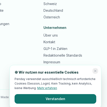
b
Schweiz
te
Deutschland
Österreich
ungen
Unternehmen
Über uns
Kontakt
GLP-1 in Zahlen
Redaktionelle Standards
Impressum
Datenschutz
🍪 Wir nutzen nur essentielle Cookies
AGB
Penday verwendet ausschließlich technisch erforderliche
Cookies (Session, Login). Kein Tracking, kein Analytics,
keine Werbung.
Mehr erfahren
 Made in Switzerland · 🇪🇺 EU-Hosting · DSGVO-/revDSG-Standards
Verstanden