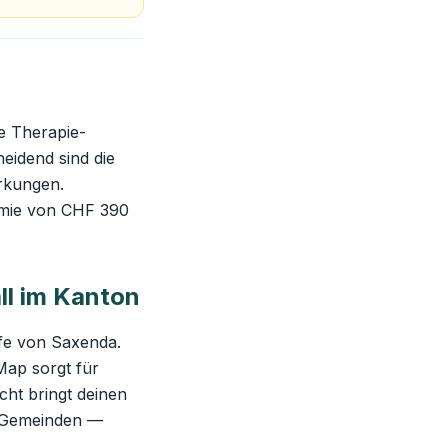
ie Therapie-
eidend sind die
irkungen.
ämie von CHF 390
ll im Kanton
fe von Saxenda.
-Map sorgt für
cht bringt deinen
en Gemeinden —