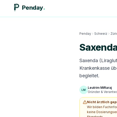
Penday
Penday
Schweiz
Züri
Saxenda
Saxenda (Liraglut
Krankenkasse übe
begleitet.
Leutrim Miftaraj
LM
Gründer & Verantwor
Nicht ärztlich gep
Wir bilden Fachinf
keine Dosierungsem
Standards