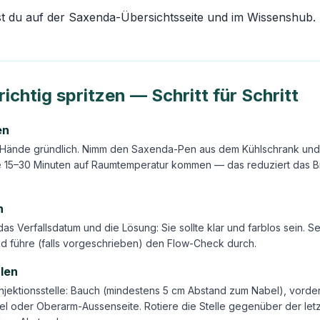
st du auf der
Saxenda-Übersichtsseite
und im
Wissenshub
.
ichtig spritzen — Schritt für Schritt
en
Hände gründlich. Nimm den Saxenda-Pen aus dem Kühlschrank und 
e 15–30 Minuten auf Raumtemperatur kommen — das reduziert das 
n
 das Verfallsdatum und die Lösung: Sie sollte klar und farblos sein. 
d führe (falls vorgeschrieben) den Flow-Check durch.
hlen
njektionsstelle: Bauch (mindestens 5 cm Abstand zum Nabel), vorde
l oder Oberarm-Aussenseite. Rotiere die Stelle gegenüber der letz