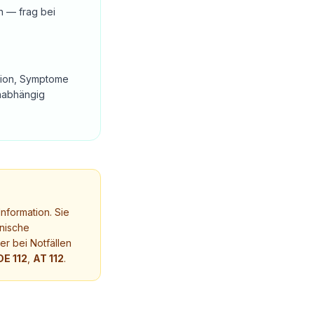
n — frag bei
ation, Symptome
unabhängig
nformation. Sie
nische
r bei Notfällen
DE 112
,
AT 112
.