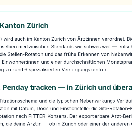
Kanton Zürich
d) wird auch im Kanton Zürich von Ärzt:innen verordnet. D
enselben medizinischen Standards wie schweizweit — entsch
, die Stellen-Rotation und das frühe Erkennen von Nebenw
0 Einwohner:innen und einer durchschnittlichen Monatspr
ng zu rund 6 spezialisierten Versorgungszentren.
 Penday tracken — in Zürich und übera
Titrationsschema und die typischen Nebenwirkungs-Verläu
ktion mit Datum, Dosis und Einstichstelle; die Site-Rotation
otation nach FITTER-Konsens. Der exportierbare Arzt-Beri
rm, die deine Ärzt:in — ob in Zürich oder einer der ander