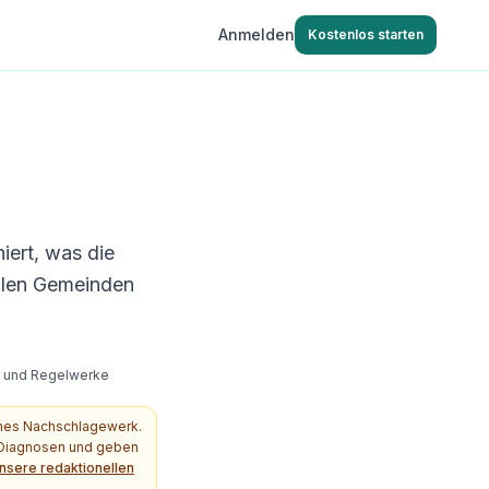
Anmelden
Kostenlos starten
iert, was die
llen Gemeinden
s- und Regelwerke
ches Nachschlagewerk.
e Diagnosen und geben
nsere redaktionellen