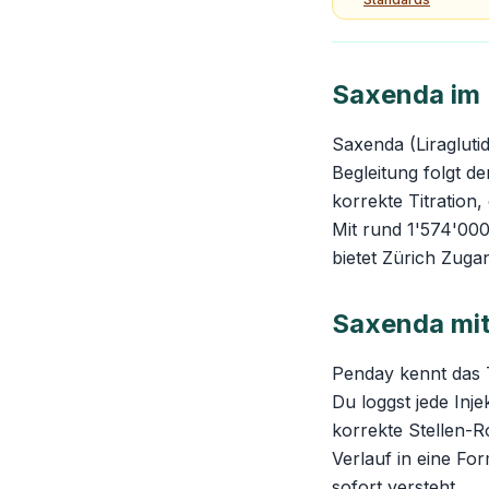
Saxenda im 
Saxenda (Liragluti
Begleitung folgt d
korrekte Titration
Mit rund 1'574'00
bietet Zürich Zuga
Saxenda mit
Penday kennt das 
Du loggst jede Inje
korrekte Stellen-R
Verlauf in eine Fo
sofort versteht.