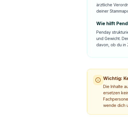
ärztliche Verord
deiner Stammap
Wie hilft Pen
Penday strukturi
und Gewicht. Der
davon, ob du in 
Wichtig: Ke
Die Inhalte a
ersetzen kei
Fachpersonen
wende dich u