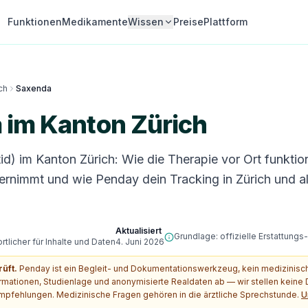
Funktionen
Medikamente
Wissen
Preise
Plattform
ch
Saxenda
 im Kanton Zürich
id) im Kanton Zürich: Wie die Therapie vor Ort funktion
rnimmt und wie Penday dein Tracking in Zürich und a
Aktualisiert
Grundlage: offizielle Erstattung
tlicher für Inhalte und Daten
4. Juni 2026
rüft.
Penday ist ein Begleit- und Dokumentationswerkzeug, kein medizinis
ormationen, Studienlage und anonymisierte Realdaten ab — wir stellen kein
pfehlungen. Medizinische Fragen gehören in die ärztliche Sprechstunde.
U