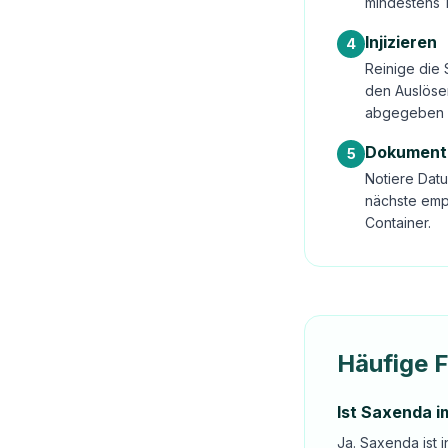
mindestens 
Injizieren
4
Reinige die 
den Auslöser
abgegeben 
Dokument
5
Notiere Datu
nächste emp
Container.
Häufige 
Ist Saxenda i
Ja. Saxenda ist 