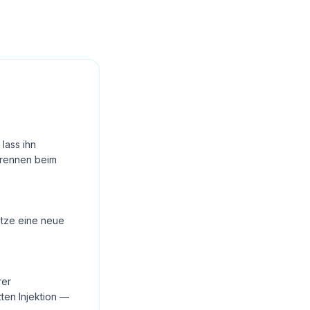
lass ihn
Brennen beim
Setze eine neue
rer
ten Injektion —