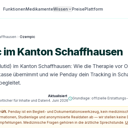
Funktionen
Medikamente
Wissen
Preise
Plattform
affhausen
Ozempic
 im Kanton Schaffhausen
tid) im Kanton Schaffhausen: Wie die Therapie vor Ort
asse übernimmt und wie Penday dein Tracking in Sch
egleitet.
Aktualisiert
Grundlage: offizielle Erstattung
tlicher für Inhalte und Daten
4. Juni 2026
rüft.
Penday ist ein Begleit- und Dokumentationswerkzeug, kein medizinis
ormationen, Studienlage und anonymisierte Realdaten ab — wir stellen kein
pfehlungen. Medizinische Fragen gehören in die ärztliche Sprechstunde.
U