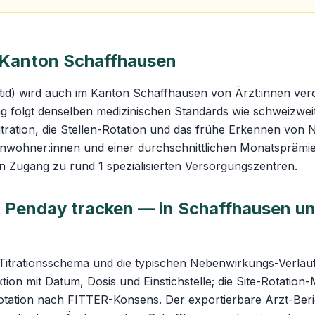
 Kanton Schaffhausen
id) wird auch im Kanton Schaffhausen von Ärzt:innen vero
ng folgt denselben medizinischen Standards wie schweizwe
Titration, die Stellen-Rotation und das frühe Erkennen vo
inwohner:innen und einer durchschnittlichen Monatspräm
n Zugang zu rund 1 spezialisierten Versorgungszentren.
 Penday tracken — in Schaffhausen und
Titrationsschema und die typischen Nebenwirkungs-Verläu
ktion mit Datum, Dosis und Einstichstelle; die Site-Rotation
otation nach FITTER-Konsens. Der exportierbare Arzt-Beri