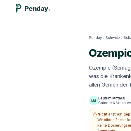
Penday
Penday
Schweiz
Sch
Ozempic
Ozempic (Semaglu
was die Krankenk
allen Gemeinden b
Leutrim Miftaraj
LM
Gründer & Verantwor
Nicht ärztlich gep
Wir bilden Fachinf
keine Dosierungsem
Standards