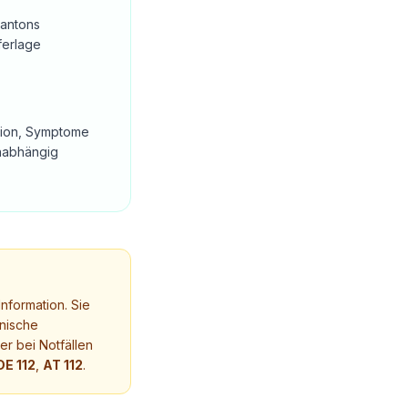
Kantons
ferlage
ation, Symptome
unabhängig
nformation. Sie
nische
r bei Notfällen
DE 112
,
AT 112
.