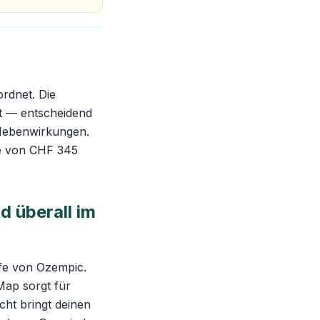
rdnet. Die
it — entscheidend
n Nebenwirkungen.
ie von CHF 345
 überall im
fe von Ozempic.
-Map sorgt für
cht bringt deinen