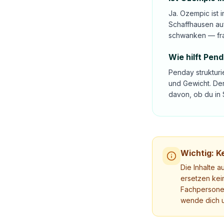
Ja. Ozempic ist
Schaffhausen auf
schwanken — fra
Wie hilft Pen
Penday strukturi
und Gewicht. Der
davon, ob du in 
Wichtig: Ke
Die Inhalte a
ersetzen kei
Fachpersonen
wende dich u