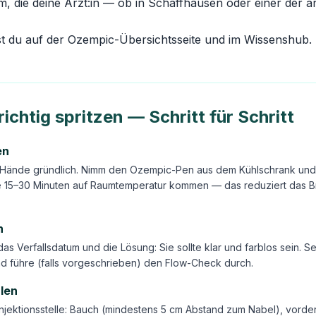
rm, die deine Ärzt:in — ob in Schaffhausen oder einer der
st du auf der
Ozempic-Übersichtsseite
und im
Wissenshub
.
ichtig spritzen — Schritt für Schritt
en
Hände gründlich. Nimm den Ozempic-Pen aus dem Kühlschrank und 
e 15–30 Minuten auf Raumtemperatur kommen — das reduziert das 
n
 das Verfallsdatum und die Lösung: Sie sollte klar und farblos sein. 
d führe (falls vorgeschrieben) den Flow-Check durch.
hlen
njektionsstelle: Bauch (mindestens 5 cm Abstand zum Nabel), vorde