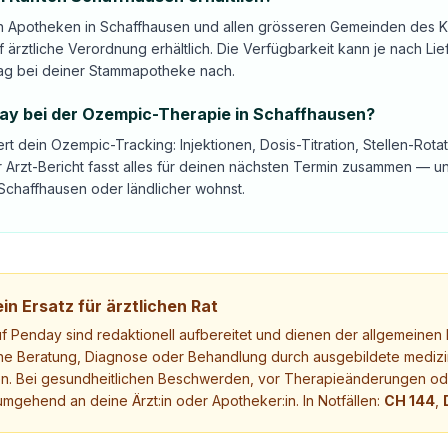
 in Apotheken in Schaffhausen und allen grösseren Gemeinden des 
 ärztliche Verordnung erhältlich. Die Verfügbarkeit kann je nach Lie
g bei deiner Stammapotheke nach.
day bei der Ozempic-Therapie in Schaffhausen?
ert dein Ozempic-Tracking: Injektionen, Dosis-Titration, Stellen-Rot
 Arzt-Bericht fasst alles für deinen nächsten Termin zusammen — 
Schaffhausen oder ländlicher wohnst.
in Ersatz für ärztlichen Rat
uf Penday sind redaktionell aufbereitet und dienen der allgemeinen I
ne Beratung, Diagnose oder Behandlung durch ausgebildete medizi
. Bei gesundheitlichen Beschwerden, vor Therapieänderungen ode
mgehend an deine Ärzt:in oder Apotheker:in. In Notfällen:
CH 144
,