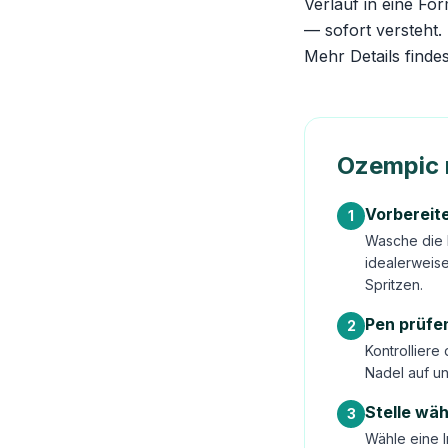
Verlauf in eine Fo
— sofort versteht.
Mehr Details finde
Ozempic r
Vorbereit
1
Wasche die 
idealerweis
Spritzen.
Pen prüfe
2
Kontrolliere
Nadel auf un
Stelle wä
3
Wähle eine I