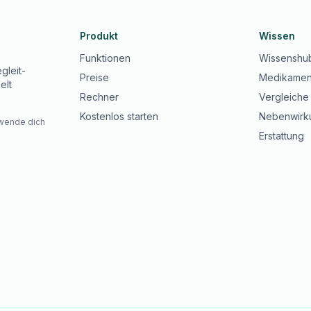
Produkt
Wissen
Funktionen
Wissenshu
gleit-
Preise
Medikamen
elt
Rechner
Vergleiche
Kostenlos starten
Nebenwirk
 wende dich
Erstattung