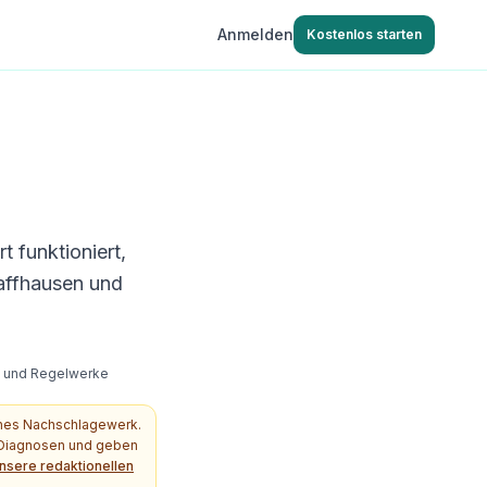
Anmelden
Kostenlos starten
 funktioniert,
affhausen und
s- und Regelwerke
ches Nachschlagewerk.
e Diagnosen und geben
nsere redaktionellen