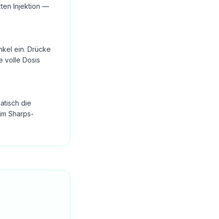
ten Injektion —
nkel ein. Drücke
e volle Dosis
atisch die
im Sharps-