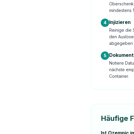
Oberschenke
mindestens 
Injizieren
4
Reinige die 
den Auslöser
abgegeben 
Dokument
5
Notiere Datu
nächste emp
Container.
Häufige 
Ist Ozempic i