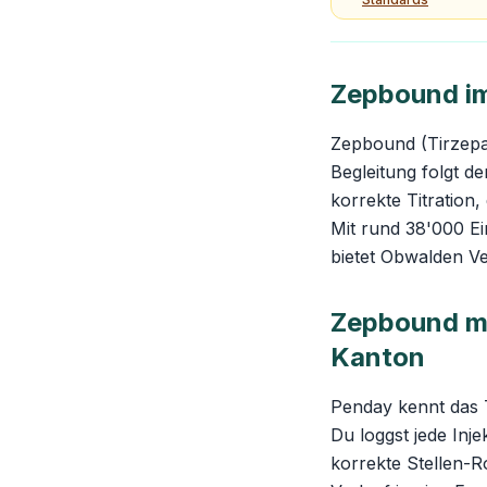
Zepbound i
Zepbound (Tirzepa
Begleitung folgt d
korrekte Titration
Mit rund 38'000 E
bietet Obwalden V
Zepbound mi
Kanton
Penday kennt das 
Du loggst jede Inje
korrekte Stellen-R