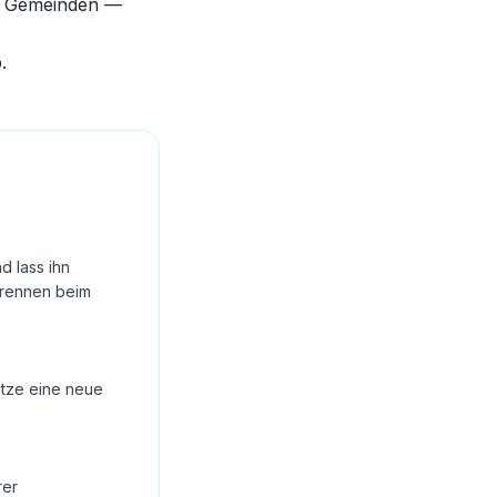
en Gemeinden —
b
.
 lass ihn
Brennen beim
Setze eine neue
rer