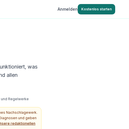
Anmelden
Kostenlos starten
unktioniert, was
nd allen
s- und Regelwerke
ches Nachschlagewerk.
e Diagnosen und geben
nsere redaktionellen