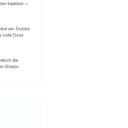
ten Injektion —
nkel ein. Drücke
e volle Dosis
atisch die
im Sharps-