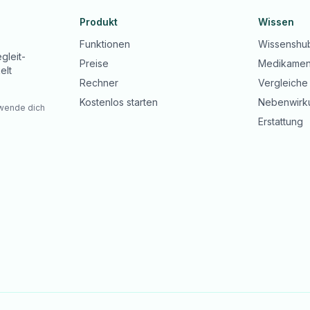
Produkt
Wissen
Funktionen
Wissenshu
gleit-
Preise
Medikamen
elt
Rechner
Vergleiche
Kostenlos starten
Nebenwirk
 wende dich
Erstattung