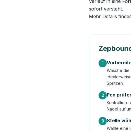
Verlauf in eine Fo
sofort versteht.
Mehr Details finde
Zepbound 
Vorbereit
1
Wasche die 
idealerweis
Spritzen.
Pen prüfe
2
Kontrolliere
Nadel auf un
Stelle wä
3
Wähle eine I