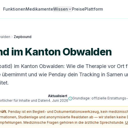
Funktionen
Medikamente
Wissen
Preise
Plattform
alden
Zepbound
d im Kanton Obwalden
atid) im Kanton Obwalden: Wie die Therapie vor Ort f
 übernimmt und wie Penday dein Tracking in Sarnen u
tet.
Aktualisiert
Grundlage: offizielle Erstattung
tlicher für Inhalte und Daten
4. Juni 2026
rüft.
Penday ist ein Begleit- und Dokumentationswerkzeug, kein medizinis
ormationen, Studienlage und anonymisierte Realdaten ab — wir stellen kein
pfehlungen. Medizinische Fragen gehören in die ärztliche Sprechstunde.
U