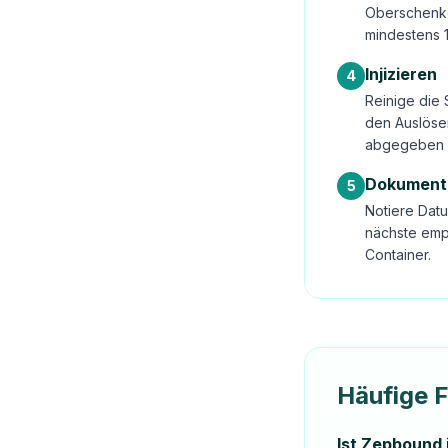
Oberschenke
mindestens 
Injizieren
4
Reinige die 
den Auslöser
abgegeben 
Dokument
5
Notiere Datu
nächste emp
Container.
Häufige 
Ist Zepbound 