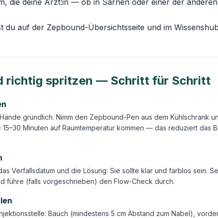
rm, die deine Ärzt:in — ob in Sarnen oder einer der ander
st du auf der
Zepbound-Übersichtsseite
und im
Wissenshu
richtig spritzen — Schritt für Schritt
en
Hände gründlich. Nimm den Zepbound-Pen aus dem Kühlschrank und
e 15–30 Minuten auf Raumtemperatur kommen — das reduziert das 
n
 das Verfallsdatum und die Lösung: Sie sollte klar und farblos sein. 
d führe (falls vorgeschrieben) den Flow-Check durch.
hlen
njektionsstelle: Bauch (mindestens 5 cm Abstand zum Nabel), vorde