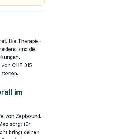
et. Die Therapie-
eidend sind die
irkungen.
e von CHF 315
antonen.
all im
ufe von Zepbound.
-Map sorgt für
cht bringt deinen