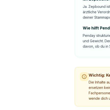
Ja. Zepbound is
ärztliche Verord
deiner Stammap
Wie hilft Pen
Penday strukturi
und Gewicht. Der
davon, ob du in 
Wichtig: Ke
Die Inhalte a
ersetzen kei
Fachpersonen
wende dich u