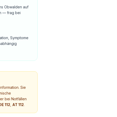
ons Obwalden auf
n — frag bei
otation, Symptome
unabhängig
nformation. Sie
nische
r bei Notfällen
DE 112
,
AT 112
.