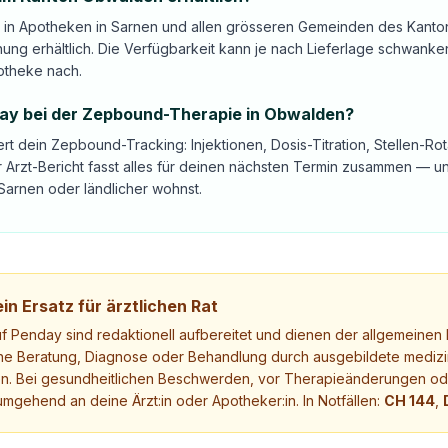
t in Apotheken in Sarnen und allen grösseren Gemeinden des Kant
nung erhältlich. Die Verfügbarkeit kann je nach Lieferlage schwanke
otheke nach.
day bei der Zepbound-Therapie in Obwalden?
ert dein Zepbound-Tracking: Injektionen, Dosis-Titration, Stellen-R
 Arzt-Bericht fasst alles für deinen nächsten Termin zusammen — 
Sarnen oder ländlicher wohnst.
in Ersatz für ärztlichen Rat
uf Penday sind redaktionell aufbereitet und dienen der allgemeinen I
ne Beratung, Diagnose oder Behandlung durch ausgebildete medizi
. Bei gesundheitlichen Beschwerden, vor Therapieänderungen ode
mgehend an deine Ärzt:in oder Apotheker:in. In Notfällen:
CH 144
,