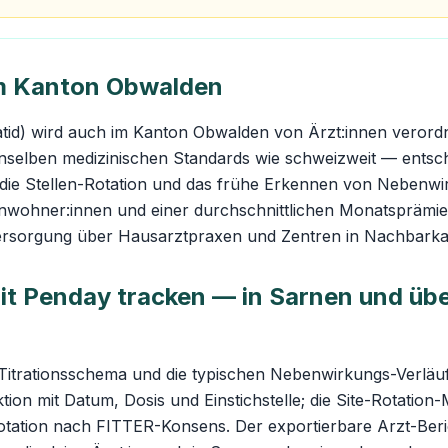
m Kanton Obwalden
tid) wird auch im Kanton Obwalden von Ärzt:innen verordn
enselben medizinischen Standards wie schweizweit — entsch
, die Stellen-Rotation und das frühe Erkennen von Nebenw
inwohner:innen und einer durchschnittlichen Monatsprämi
ersorgung über Hausarztpraxen und Zentren in Nachbark
t Penday tracken — in Sarnen und über
Titrationsschema und die typischen Nebenwirkungs-Verlä
ktion mit Datum, Dosis und Einstichstelle; die Site-Rotation
otation nach FITTER-Konsens. Der exportierbare Arzt-Beri