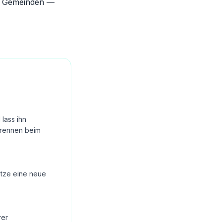
en Gemeinden —
lass ihn
Brennen beim
Setze eine neue
rer