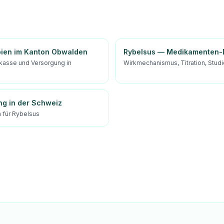
pien im Kanton Obwalden
Rybelsus — Medikamenten-D
kasse und Versorgung in
Wirkmechanismus, Titration, Stud
ng in der Schweiz
für Rybelsus