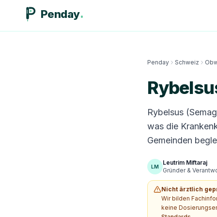
Penday
Penday
Schweiz
Obw
Rybelsu
Rybelsus (Semaglu
was die Krankenk
Gemeinden beglei
Leutrim Miftaraj
LM
Gründer & Verantwor
Nicht ärztlich gep
Wir bilden Fachinf
keine Dosierungsem
Standards