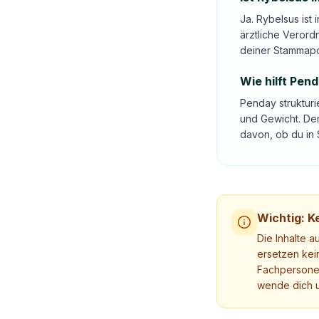
Ja. Rybelsus is
ärztliche Verord
deiner Stammap
Wie hilft Pen
Penday strukturi
und Gewicht. Der
davon, ob du in 
Wichtig: Ke
Die Inhalte a
ersetzen kei
Fachpersonen
wende dich u