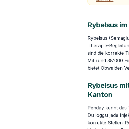
Rybelsus i
Rybelsus (Semaglut
Therapie-Begleitu
sind die korrekte 
Mit rund 38'000 E
bietet Obwalden V
Rybelsus mi
Kanton
Penday kennt das 
Du loggst jede Inje
korrekte Stellen-R