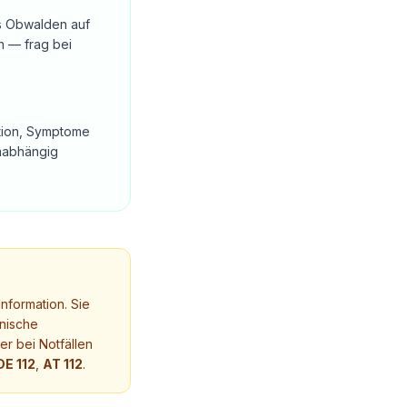
ns Obwalden auf
n — frag bei
tation, Symptome
unabhängig
nformation. Sie
nische
r bei Notfällen
DE 112
,
AT 112
.