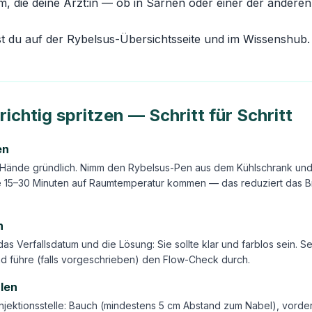
rm, die deine Ärzt:in — ob in Sarnen oder einer der ander
st du auf der
Rybelsus-Übersichtsseite
und im
Wissenshub
.
richtig spritzen — Schritt für Schritt
en
Hände gründlich. Nimm den Rybelsus-Pen aus dem Kühlschrank und 
e 15–30 Minuten auf Raumtemperatur kommen — das reduziert das 
n
 das Verfallsdatum und die Lösung: Sie sollte klar und farblos sein. 
d führe (falls vorgeschrieben) den Flow-Check durch.
hlen
njektionsstelle: Bauch (mindestens 5 cm Abstand zum Nabel), vorde