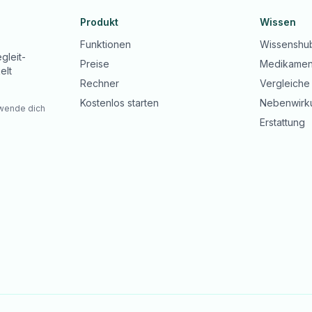
Produkt
Wissen
Funktionen
Wissenshu
gleit-
Preise
Medikamen
elt
Rechner
Vergleiche
Kostenlos starten
Nebenwirk
 wende dich
Erstattung