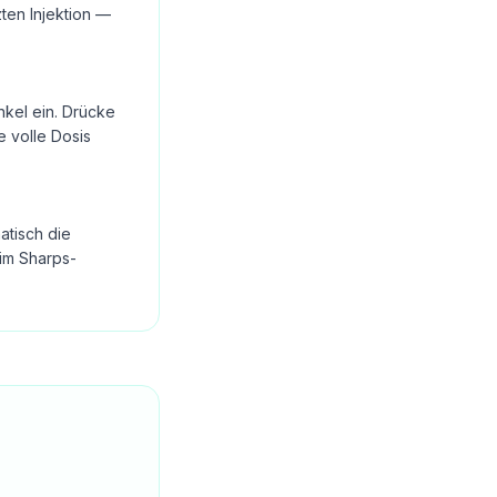
ten Injektion —
nkel ein. Drücke
e volle Dosis
atisch die
im Sharps-