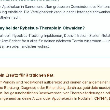
t in Apotheken in Sarnen und allen grösseren Gemeinden des Kanto
nung erhältlich. Die Verfügbarkeit kann je nach Lieferlage schwanke
otheke nach.
day bei der Rybelsus-Therapie in Obwalden?
ert dein Rybelsus-Tracking: Injektionen, Dosis-Titration, Stellen-Ro
 Arzt-Bericht fasst alles für deinen nächsten Termin zusammen — 
Sarnen oder ländlicher wohnst.
in Ersatz für ärztlichen Rat
uf Penday sind redaktionell aufbereitet und dienen der allgemeinen I
ne Beratung, Diagnose oder Behandlung durch ausgebildete medizi
. Bei gesundheitlichen Beschwerden, vor Therapieänderungen ode
mgehend an deine Ärzt:in oder Apotheker:in. In Notfällen:
CH 144
,