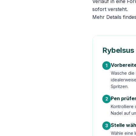
Verlauf in eine Fo
sofort versteht.
Mehr Details finde
Rybelsus 
Vorbereit
1
Wasche die 
idealerweis
Spritzen.
Pen prüfe
2
Kontrolliere
Nadel auf un
Stelle wä
3
Wähle eine I