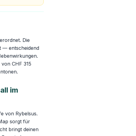
erordnet. Die
it — entscheidend
n Nebenwirkungen.
e von CHF 315
antonen.
ll im
fe von Rybelsus.
-Map sorgt für
cht bringt deinen