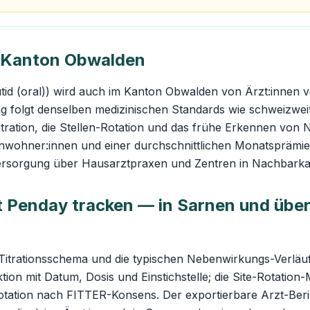
m Kanton Obwalden
id (oral)) wird auch im Kanton Obwalden von Ärzt:innen v
ng folgt denselben medizinischen Standards wie schweizwe
Titration, die Stellen-Rotation und das frühe Erkennen vo
inwohner:innen und einer durchschnittlichen Monatsprämi
ersorgung über Hausarztpraxen und Zentren in Nachbark
t Penday tracken — in Sarnen und übera
Titrationsschema und die typischen Nebenwirkungs-Verläu
ktion mit Datum, Dosis und Einstichstelle; die Site-Rotation
otation nach FITTER-Konsens. Der exportierbare Arzt-Beri