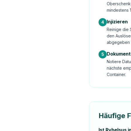
Oberschenke
mindestens 
Injizieren
4
Reinige die 
den Auslöser
abgegeben 
Dokument
5
Notiere Datu
nächste emp
Container.
Häufige 
Ist Rybelsus 