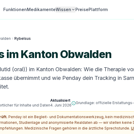
Funktionen
Medikamente
Wissen
Preise
Plattform
alden
Rybelsus
s im Kanton Obwalden
tid (oral)) im Kanton Obwalden: Wie die Therapie vor 
asse übernimmt und wie Penday dein Tracking in Sarn
tet.
Aktualisiert
Grundlage: offizielle Erstattung
tlicher für Inhalte und Daten
4. Juni 2026
rüft.
Penday ist ein Begleit- und Dokumentationswerkzeug, kein medizinis
ormationen, Studienlage und anonymisierte Realdaten ab — wir stellen kein
pfehlungen. Medizinische Fragen gehören in die ärztliche Sprechstunde.
U