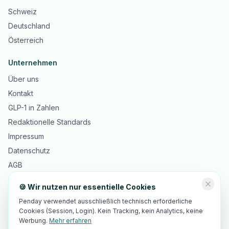
Schweiz
Deutschland
Österreich
Unternehmen
Über uns
Kontakt
GLP-1 in Zahlen
Redaktionelle Standards
Impressum
Datenschutz
AGB
🍪 Wir nutzen nur essentielle Cookies
Penday verwendet ausschließlich technisch erforderliche
Cookies (Session, Login). Kein Tracking, kein Analytics, keine
©
2026
Innopulse Consulting GmbH · Gotthardstrasse 30, 6300 Zug,
®
Schweiz · Penday
ist eine beim IGE eingetragene Marke
Werbung.
Mehr erfahren
🇨🇭 Made in Switzerland · 🇪🇺 EU-Hosting · DSGVO-/revDSG-