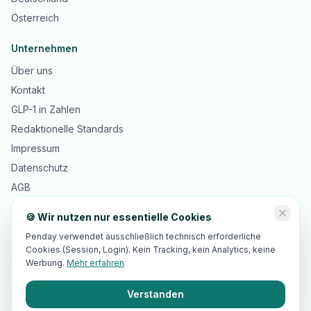
Österreich
Unternehmen
Über uns
Kontakt
GLP-1 in Zahlen
Redaktionelle Standards
Impressum
Datenschutz
AGB
🍪 Wir nutzen nur essentielle Cookies
Penday verwendet ausschließlich technisch erforderliche
Cookies (Session, Login). Kein Tracking, kein Analytics, keine
©
2026
Innopulse Consulting GmbH · Gotthardstrasse 30, 6300 Zug,
®
Schweiz · Penday
ist eine beim IGE eingetragene Marke
Werbung.
Mehr erfahren
🇨🇭 Made in Switzerland · 🇪🇺 EU-Hosting · DSGVO-/revDSG-
Standards
Verstanden