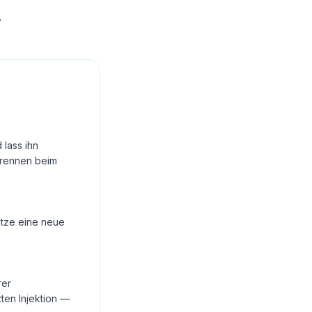
.
lass ihn
Brennen beim
Setze eine neue
rer
ten Injektion —