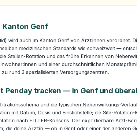
 Kanton Genf
id) wird auch im Kanton Genf von Ärzt:innen verordnet. D
enselben medizinischen Standards wie schweizweit — entsch
, die Stellen-Rotation und das frühe Erkennen von Nebenw
Einwohner:innen und einer durchschnittlichen Monatspräm
 zu rund 3 spezialisierten Versorgungszentren.
t Penday tracken — in Genf und überal
Titrationsschema und die typischen Nebenwirkungs-Verläu
ktion mit Datum, Dosis und Einstichstelle; die Site-Rotation
otation nach FITTER-Konsens. Der exportierbare Arzt-Beri
rm, die deine Ärzt:in — ob in Genf oder einer der anderen