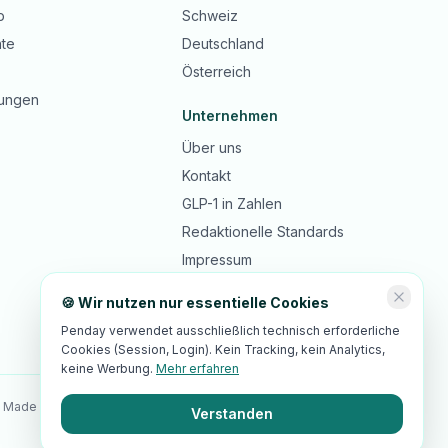
b
Schweiz
te
Deutschland
Österreich
ungen
Unternehmen
Über uns
Kontakt
GLP-1 in Zahlen
Redaktionelle Standards
Impressum
Datenschutz
🍪 Wir nutzen nur essentielle Cookies
AGB
Penday verwendet ausschließlich technisch erforderliche
Cookies (Session, Login). Kein Tracking, kein Analytics,
keine Werbung.
Mehr erfahren
 Made in Switzerland · 🇪🇺 EU-Hosting · DSGVO-/revDSG-Standards
Verstanden