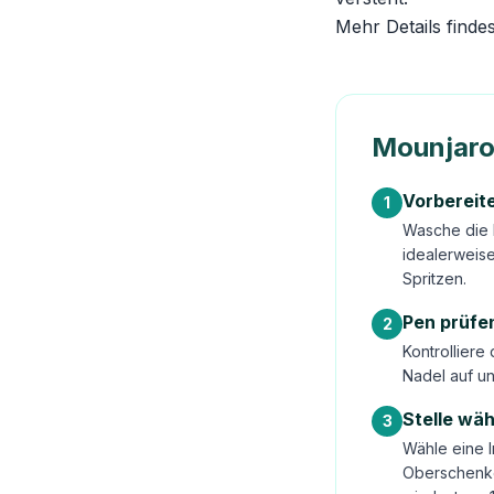
Mehr Details finde
Mounjaro 
Vorbereit
1
Wasche die 
idealerweis
Spritzen.
Pen prüfe
2
Kontrolliere
Nadel auf un
Stelle wä
3
Wähle eine I
Oberschenke