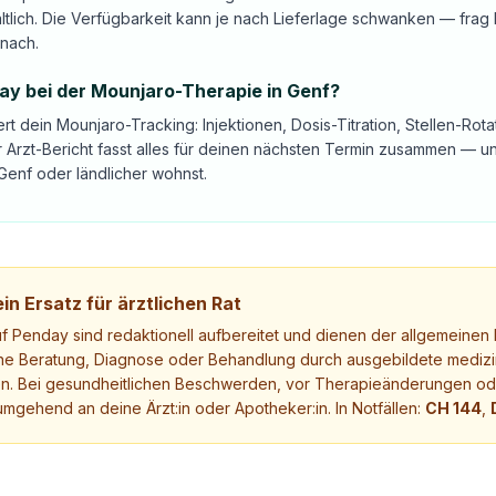
tlich. Die Verfügbarkeit kann je nach Lieferlage schwanken — frag 
nach.
day bei der Mounjaro-Therapie in Genf?
ert dein Mounjaro-Tracking: Injektionen, Dosis-Titration, Stellen-Ro
 Arzt-Bericht fasst alles für deinen nächsten Termin zusammen — 
Genf oder ländlicher wohnst.
in Ersatz für ärztlichen Rat
uf Penday sind redaktionell aufbereitet und dienen der allgemeinen I
ne Beratung, Diagnose oder Behandlung durch ausgebildete medizi
. Bei gesundheitlichen Beschwerden, vor Therapieänderungen ode
mgehend an deine Ärzt:in oder Apotheker:in. In Notfällen:
CH 144
,