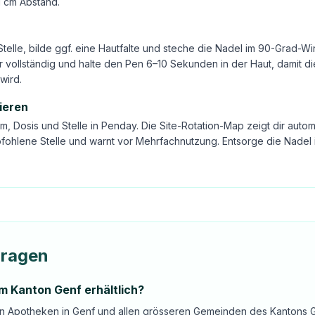
1 cm Abstand.
Stelle, bilde ggf. eine Hautfalte und steche die Nadel im 90-Grad-Wi
 vollständig und halte den Pen 6–10 Sekunden in der Haut, damit di
wird.
ieren
m, Dosis und Stelle in Penday. Die Site-Rotation-Map zeigt dir autom
fohlene Stelle und warnt vor Mehrfachnutzung. Entsorge die Nadel 
Fragen
im Kanton Genf erhältlich?
 in Apotheken in Genf und allen grösseren Gemeinden des Kantons G