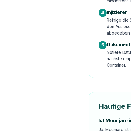
mindestens 
Injizieren
4
Reinige die 
den Auslöser
abgegeben 
Dokument
5
Notiere Datu
nächste emp
Container.
Häufige 
Ist Mounjaro 
Ja. Mounjaro ist