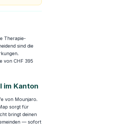
ie Therapie-
eidend sind die
irkungen.
ie von CHF 395
l im Kanton
fe von Mounjaro.
-Map sorgt für
cht bringt deinen
 Gemeinden — sofort