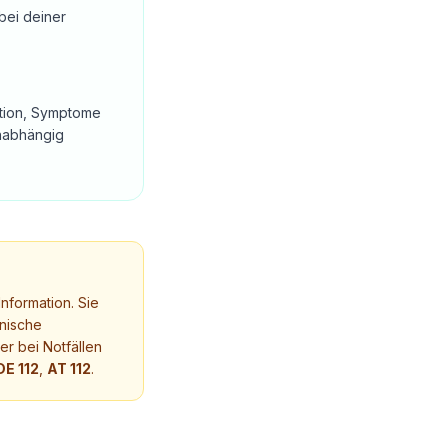
bei deiner
tation, Symptome
unabhängig
nformation. Sie
nische
r bei Notfällen
DE 112
,
AT 112
.