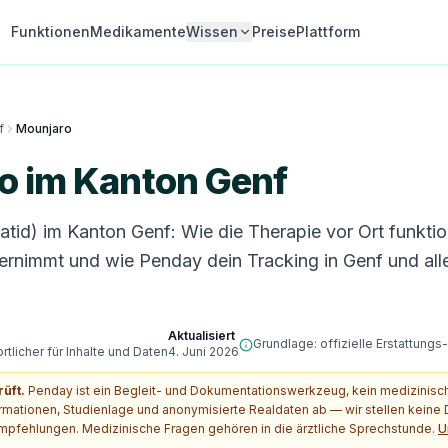
Funktionen
Medikamente
Wissen
Preise
Plattform
f
Mounjaro
o im Kanton Genf
tid) im Kanton Genf: Wie die Therapie vor Ort funktio
rnimmt und wie Penday dein Tracking in Genf und al
Aktualisiert
Grundlage: offizielle Erstattung
tlicher für Inhalte und Daten
4. Juni 2026
rüft.
Penday ist ein Begleit- und Dokumentationswerkzeug, kein medizinis
ormationen, Studienlage und anonymisierte Realdaten ab — wir stellen kein
pfehlungen. Medizinische Fragen gehören in die ärztliche Sprechstunde.
U