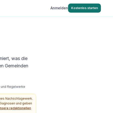
Anmelden
Kostenlos starten
niert, was die
len Gemeinden
s- und Regelwerke
ches Nachschlagewerk.
e Diagnosen und geben
nsere redaktionellen