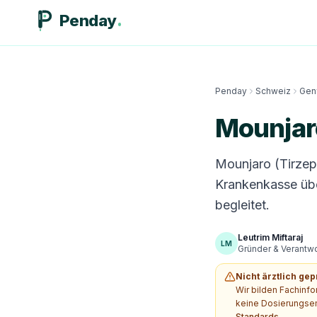
Penday
Penday
Schweiz
Gen
Mounjar
Mounjaro (Tirzepa
Krankenkasse übe
begleitet.
Leutrim Miftaraj
LM
Gründer & Verantwor
Nicht ärztlich gep
Wir bilden Fachinf
keine Dosierungsem
Standards