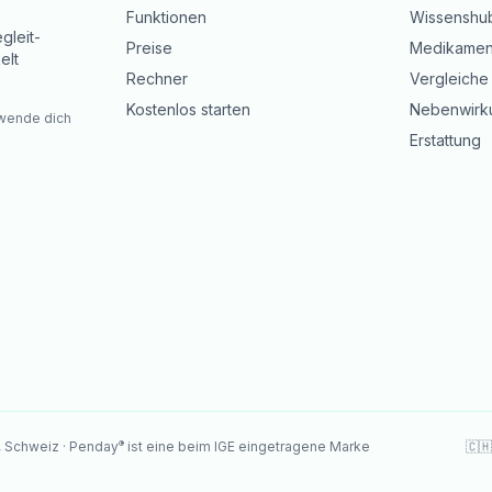
Funktionen
Wissenshu
gleit-
Preise
Medikamen
elt
Rechner
Vergleiche
Kostenlos starten
Nebenwirk
 wende dich
Erstattung
®
, Schweiz · Penday
ist eine beim IGE eingetragene Marke
🇨