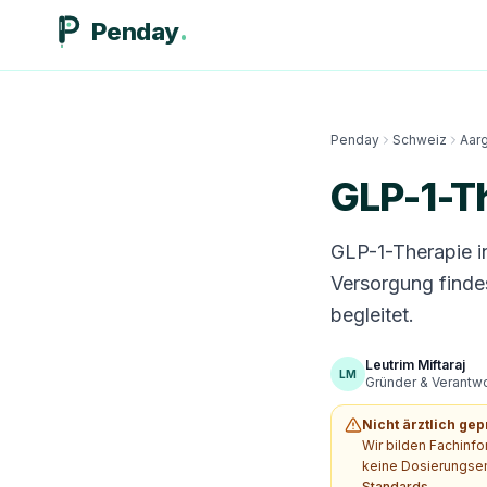
Penday
Penday
Schweiz
Aar
GLP-1-Th
GLP-1-Therapie i
Versorgung finde
begleitet.
Leutrim Miftaraj
LM
Gründer & Verantwor
Nicht ärztlich gep
Wir bilden Fachinf
keine Dosierungsem
Standards