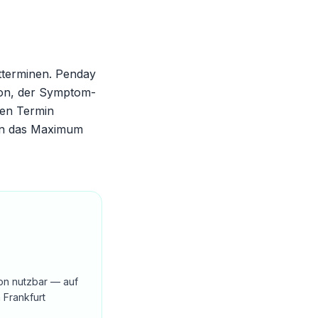
tterminen. Penday
tion, der Symptom-
ten Termin
:in das Maximum
ion nutzbar — auf
 Frankfurt