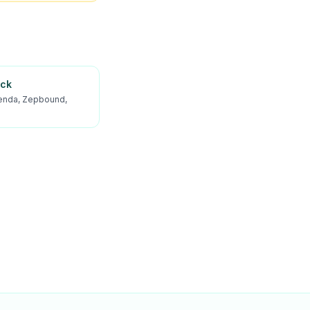
ick
enda, Zepbound,