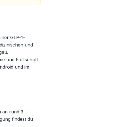
iner GLP-1-
dizinischen und
gau.
me und Fortschritt
Android und im
u an rund 3
gung findest du