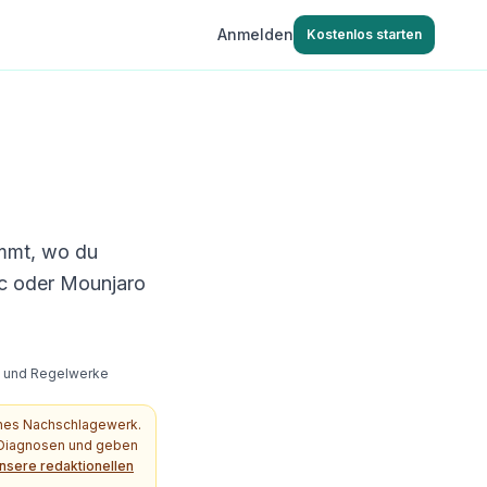
Anmelden
Kostenlos starten
immt, wo du
c oder Mounjaro
s- und Regelwerke
ches Nachschlagewerk.
e Diagnosen und geben
nsere redaktionellen