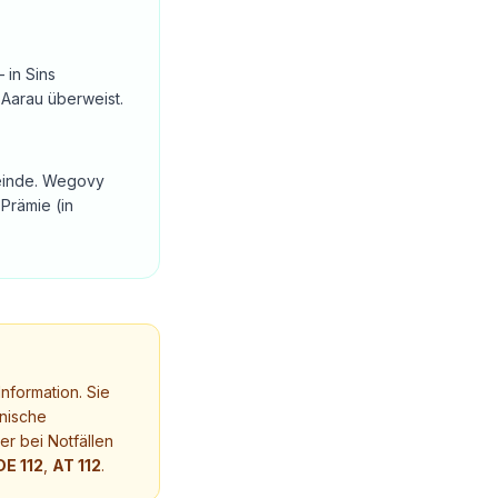
 in Sins
 Aarau überweist.
emeinde. Wegovy
Prämie (in
nformation. Sie
nische
r bei Notfällen
DE 112
,
AT 112
.