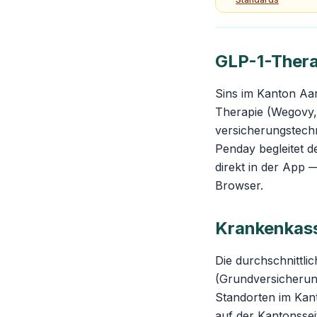
GLP-1-Thera
Sins im Kanton Aa
Therapie (Wegovy,
versicherungstec
Penday begleitet d
direkt in der App 
Browser.
Krankenkass
Die durchschnittli
(Grundversicherung
Standorten im Kant
auf der
Kantonssei