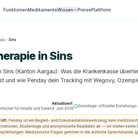
Funktionen
Medikamente
Wissen
Preise
Plattform
gau
Sins
erapie in Sins
n Sins (Kanton Aargau): Was die Krankenkasse übern
st und wie Penday dein Tracking mit Wegovy, Ozempi
Aktualisiert
Grundlage: offizielle Erstattung
tlicher für Inhalte und Daten
4. Juni 2026
rüft.
Penday ist ein Begleit- und Dokumentationswerkzeug, kein medizinis
ormationen, Studienlage und anonymisierte Realdaten ab — wir stellen kein
pfehlungen. Medizinische Fragen gehören in die ärztliche Sprechstunde.
U