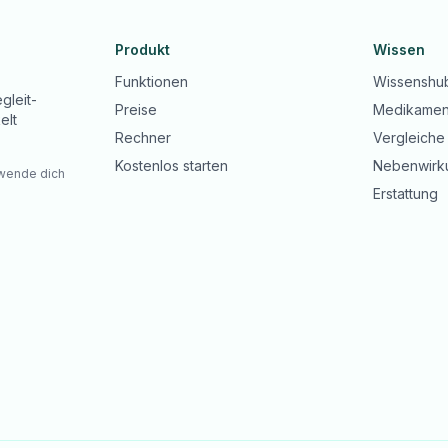
Produkt
Wissen
Funktionen
Wissenshu
gleit-
Preise
Medikamen
elt
Rechner
Vergleiche
Kostenlos starten
Nebenwirk
 wende dich
Erstattung