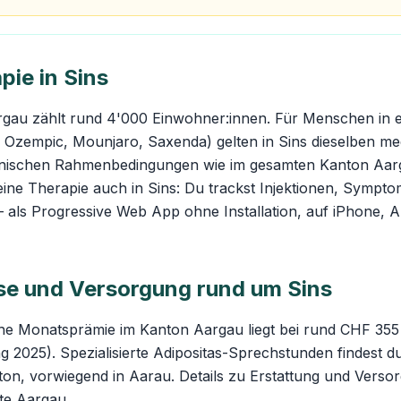
pie in Sins
rgau zählt rund 4'000 Einwohner:innen. Für Menschen in e
 Ozempic, Mounjaro, Saxenda) gelten in Sins dieselben me
hnischen Rahmenbedingungen wie im gesamten Kanton Aar
eine Therapie auch in Sins: Du trackst Injektionen, Sympto
— als Progressive Web App ohne Installation, auf iPhone, 
e und Versorgung rund um Sins
che Monatsprämie im Kanton Aargau liegt bei rund CHF 355
 2025). Spezialisierte Adipositas-Sprechstunden findest d
on, vorwiegend in Aarau. Details zu Erstattung und Versor
te Aargau
.