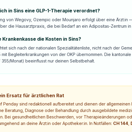
h in Sins eine GLP-1-Therapie verordnet?
ng von Wegovy, Ozempic oder Mounjaro erfolgt über eine Ärzt:in —
ber die Hausarztpraxis, die bei Bedarf an ein Adipositas-Zentrum in
 Krankenkasse die Kosten in Sins?
ichtet sich nach der nationalen Spezialitätenliste, nicht nach der G
35 mit Begleiterkrankungen von der OKP übernommen. Die kantonale 
355/Monat) beeinflusst nur deinen Selbstbehalt.
in Ersatz für ärztlichen Rat
uf Penday sind redaktionell aufbereitet und dienen der allgemeinen I
ne Beratung, Diagnose oder Behandlung durch ausgebildete medizi
. Bei gesundheitlichen Beschwerden, vor Therapieänderungen ode
mgehend an deine Ärzt:in oder Apotheker:in. In Notfällen:
CH 144
,