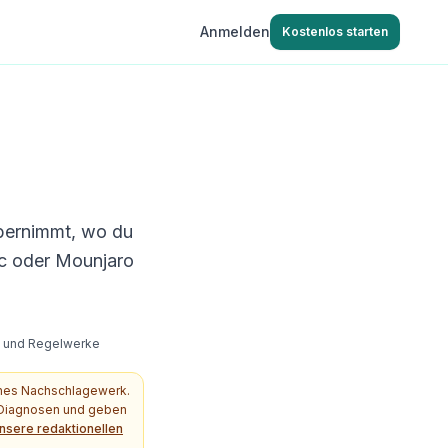
Anmelden
Kostenlos starten
übernimmt, wo du
c oder Mounjaro
s- und Regelwerke
ches Nachschlagewerk.
e Diagnosen und geben
nsere redaktionellen