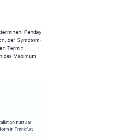
tterminen. Penday
tion, der Symptom-
ten Termin
:in das Maximum
allation nutzbar
orm in Frankfurt