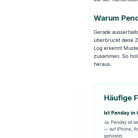
Warum Penday
Gerade ausserhalb
überbrückt diese Z
Log erkennt Muster
zusammen. So hols
heraus.
Häufige 
Ist Penday in
Ja. Penday ist e
— auf iPhone, A
gehostet.