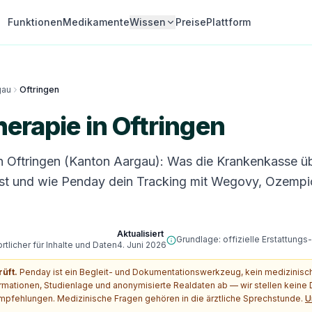
Funktionen
Medikamente
Wissen
Preise
Plattform
gau
Oftringen
erapie in Oftringen
n Oftringen (Kanton Aargau): Was die Krankenkasse 
st und wie Penday dein Tracking mit Wegovy, Ozempi
Aktualisiert
Grundlage: offizielle Erstattung
tlicher für Inhalte und Daten
4. Juni 2026
rüft.
Penday ist ein Begleit- und Dokumentationswerkzeug, kein medizinis
ormationen, Studienlage und anonymisierte Realdaten ab — wir stellen kein
pfehlungen. Medizinische Fragen gehören in die ärztliche Sprechstunde.
U