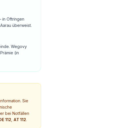
 in Oftringen
 Aarau überweist.
emeinde. Wegovy
Prämie (in
nformation. Sie
nische
r bei Notfällen
DE 112
,
AT 112
.