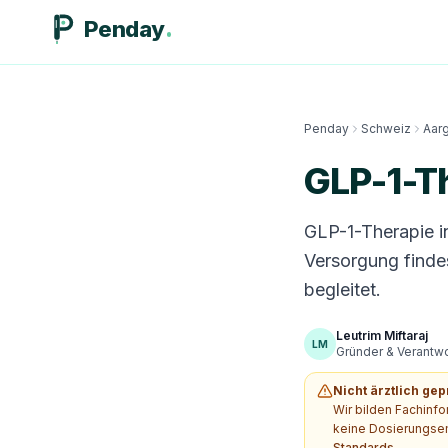
Penday
Penday
Schweiz
Aar
GLP-1-Th
GLP-1-Therapie i
Versorgung finde
begleitet.
Leutrim Miftaraj
LM
Gründer & Verantwor
Nicht ärztlich gep
Wir bilden Fachinf
keine Dosierungsem
Standards