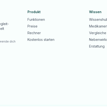
Produkt
Wissen
Funktionen
Wissenshu
gleit-
Preise
Medikamen
elt
Rechner
Vergleiche
Kostenlos starten
Nebenwirk
 wende dich
Erstattung