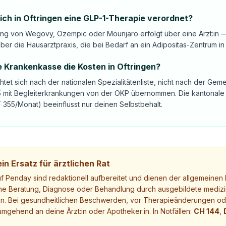
h in Oftringen eine GLP-1-Therapie verordnet?
ng von Wegovy, Ozempic oder Mounjaro erfolgt über eine Ärzt:in —
ber die Hausarztpraxis, die bei Bedarf an ein Adipositas-Zentrum in
 Krankenkasse die Kosten in Oftringen?
ichtet sich nach der nationalen Spezialitätenliste, nicht nach der G
35 mit Begleiterkrankungen von der OKP übernommen. Die kantonale 
355/Monat) beeinflusst nur deinen Selbstbehalt.
in Ersatz für ärztlichen Rat
uf Penday sind redaktionell aufbereitet und dienen der allgemeinen I
ne Beratung, Diagnose oder Behandlung durch ausgebildete medizi
. Bei gesundheitlichen Beschwerden, vor Therapieänderungen ode
mgehend an deine Ärzt:in oder Apotheker:in. In Notfällen:
CH 144
,