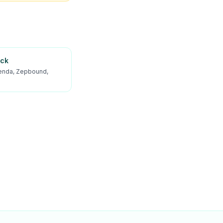
ick
enda, Zepbound,