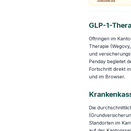
GLP-1-Thera
Oftringen im Kant
Therapie (Wegovy, 
und versicherung
Penday begleitet d
Fortschritt direkt
und im Browser.
Krankenkass
Die durchschnittli
(Grundversicherung
Standorten im Kant
auf der
Kantonssei