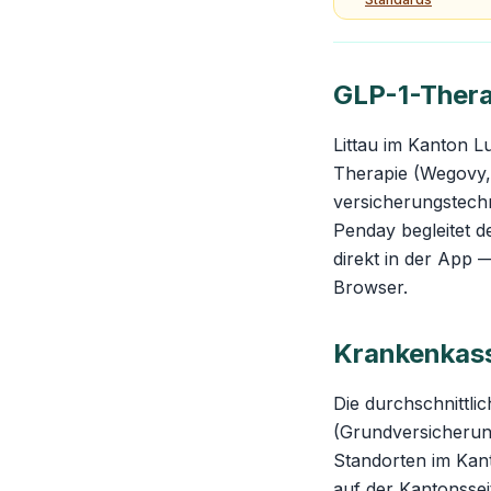
GLP-1-Therap
Littau im Kanton L
Therapie (Wegovy, 
versicherungstec
Penday begleitet d
direkt in der App 
Browser.
Krankenkass
Die durchschnittli
(Grundversicherung
Standorten im Kant
auf der
Kantonssei