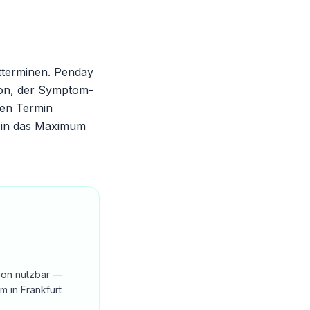
tterminen. Penday
tion, der Symptom-
ten Termin
t:in das Maximum
tion nutzbar —
 in Frankfurt