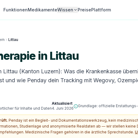
Funktionen
Medikamente
Wissen
Preise
Plattform
ern
Littau
erapie in Littau
n Littau (Kanton Luzern): Was die Krankenkasse über
st und wie Penday dein Tracking mit Wegovy, Ozempi
Aktualisiert
Grundlage: offizielle Erstattung
tlicher für Inhalte und Daten
4. Juni 2026
rüft.
Penday ist ein Begleit- und Dokumentationswerkzeug, kein medizinis
ormationen, Studienlage und anonymisierte Realdaten ab — wir stellen kein
pfehlungen. Medizinische Fragen gehören in die ärztliche Sprechstunde.
U