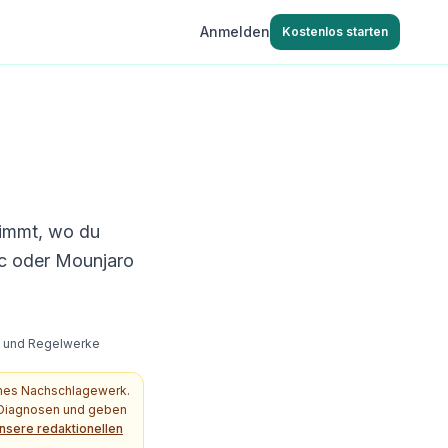
Anmelden
Kostenlos starten
nimmt, wo du
c oder Mounjaro
s- und Regelwerke
ches Nachschlagewerk.
e Diagnosen und geben
nsere redaktionellen