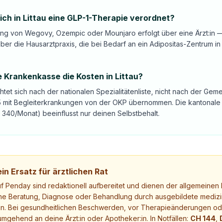
h in Littau eine GLP-1-Therapie verordnet?
ng von Wegovy, Ozempic oder Mounjaro erfolgt über eine Ärzt:in — 
ber die Hausarztpraxis, die bei Bedarf an ein Adipositas-Zentrum in
 Krankenkasse die Kosten in Littau?
ichtet sich nach der nationalen Spezialitätenliste, nicht nach der G
35 mit Begleiterkrankungen von der OKP übernommen. Die kantonale 
340/Monat) beeinflusst nur deinen Selbstbehalt.
in Ersatz für ärztlichen Rat
uf Penday sind redaktionell aufbereitet und dienen der allgemeinen I
ne Beratung, Diagnose oder Behandlung durch ausgebildete medizi
. Bei gesundheitlichen Beschwerden, vor Therapieänderungen ode
mgehend an deine Ärzt:in oder Apotheker:in. In Notfällen:
CH 144
,