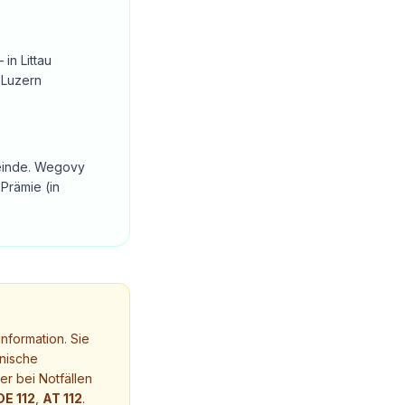
in Littau
 Luzern
emeinde. Wegovy
Prämie (in
nformation. Sie
nische
r bei Notfällen
DE 112
,
AT 112
.