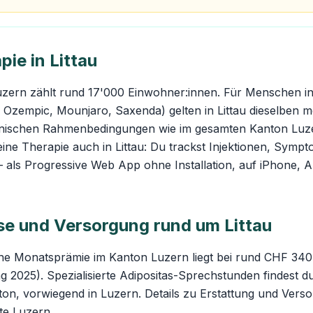
ie in Littau
uzern zählt rund 17'000 Einwohner:innen. Für Menschen in
Ozempic, Mounjaro, Saxenda) gelten in Littau dieselben m
hnischen Rahmenbedingungen wie im gesamten Kanton Luz
eine Therapie auch in Littau: Du trackst Injektionen, Sympt
— als Progressive Web App ohne Installation, auf iPhone, 
e und Versorgung rund um Littau
che Monatsprämie im Kanton Luzern liegt bei rund CHF 340
 2025). Spezialisierte Adipositas-Sprechstunden findest d
on, vorwiegend in Luzern. Details zu Erstattung und Verso
te Luzern
.