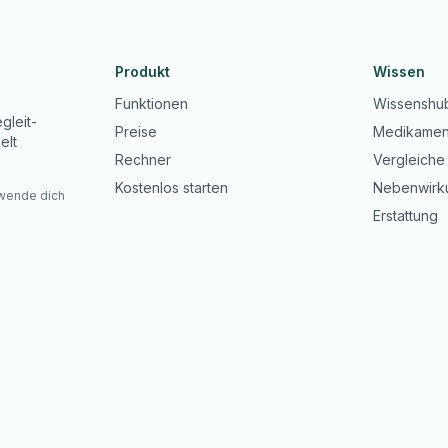
Produkt
Wissen
Funktionen
Wissenshu
gleit-
Preise
Medikamen
elt
Rechner
Vergleiche
Kostenlos starten
Nebenwirk
 wende dich
Erstattung