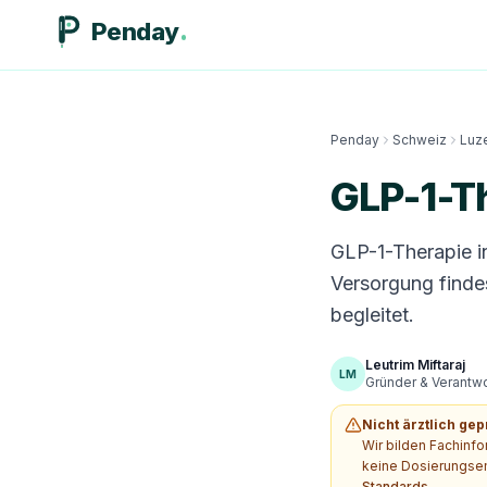
Penday
Penday
Schweiz
Luz
GLP-1-Th
GLP-1-Therapie i
Versorgung finde
begleitet.
Leutrim Miftaraj
LM
Gründer & Verantwor
Nicht ärztlich gep
Wir bilden Fachinf
keine Dosierungsem
Standards