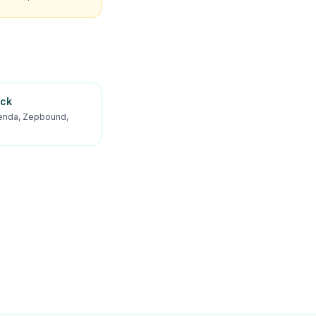
ick
enda, Zepbound,