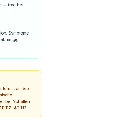
n — frag bei
tation, Symptome
unabhängig
nformation. Sie
nische
r bei Notfällen
DE 112
,
AT 112
.