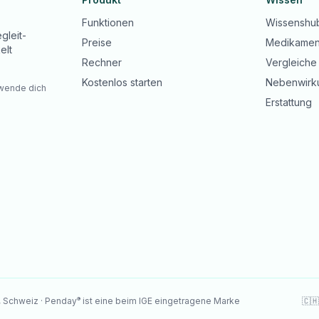
Funktionen
Wissenshu
gleit-
Preise
Medikamen
elt
Rechner
Vergleiche
Kostenlos starten
Nebenwirk
 wende dich
Erstattung
®
, Schweiz · Penday
ist eine beim IGE eingetragene Marke
🇨