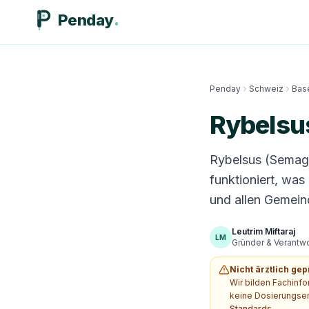
Penday
Penday
Schweiz
Bas
Rybelsu
Rybelsus (Semaglu
funktioniert, wa
und allen Gemeind
Leutrim Miftaraj
LM
Gründer & Verantwor
Nicht ärztlich gep
Wir bilden Fachinf
keine Dosierungsem
Standards