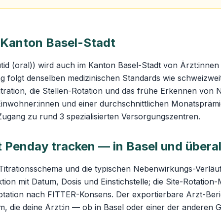
 Kanton Basel-Stadt
id (oral)) wird auch im Kanton Basel-Stadt von Ärzt:innen 
ng folgt denselben medizinischen Standards wie schweizwe
Titration, die Stellen-Rotation und das frühe Erkennen vo
Einwohner:innen und einer durchschnittlichen Monatsprä
 Zugang zu rund 3 spezialisierten Versorgungszentren.
t Penday tracken — in Basel und übera
Titrationsschema und die typischen Nebenwirkungs-Verläu
ktion mit Datum, Dosis und Einstichstelle; die Site-Rotation
otation nach FITTER-Konsens. Der exportierbare Arzt-Beri
rm, die deine Ärzt:in — ob in Basel oder einer der andere