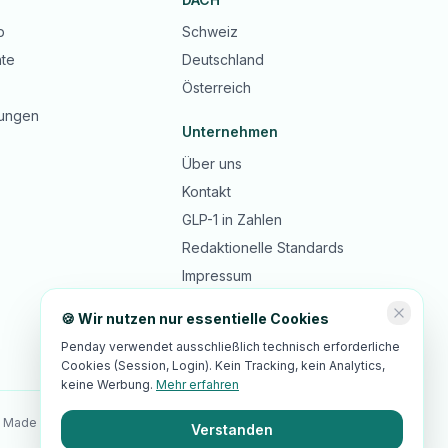
b
Schweiz
te
Deutschland
Österreich
ungen
Unternehmen
Über uns
Kontakt
GLP-1 in Zahlen
Redaktionelle Standards
Impressum
Datenschutz
🍪 Wir nutzen nur essentielle Cookies
AGB
Penday verwendet ausschließlich technisch erforderliche
Cookies (Session, Login). Kein Tracking, kein Analytics,
keine Werbung.
Mehr erfahren
 Made in Switzerland · 🇪🇺 EU-Hosting · DSGVO-/revDSG-Standards
Verstanden