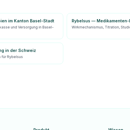
pien im Kanton Basel-Stadt
Rybelsus — Medikamenten-D
kasse und Versorgung in Basel-
Wirkmechanismus, Titration, Stud
ng in der Schweiz
für Rybelsus
Produkt
Wissen