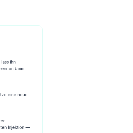
lass ihn
Brennen beim
Setze eine neue
rer
ten Injektion —