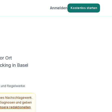
Anmelden
Kostenlos starten
or Ort
cking in Basel
s- und Regelwerke
ches Nachschlagewerk.
e Diagnosen und geben
nsere redaktionellen