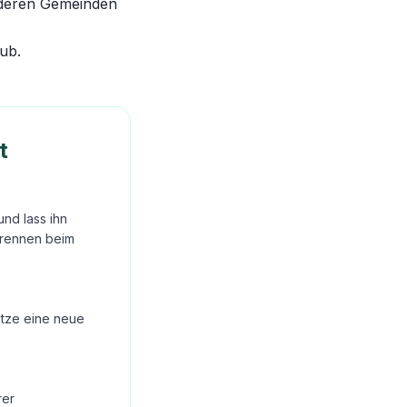
anderen Gemeinden
hub
.
t
nd lass ihn
Brennen beim
Setze eine neue
rer