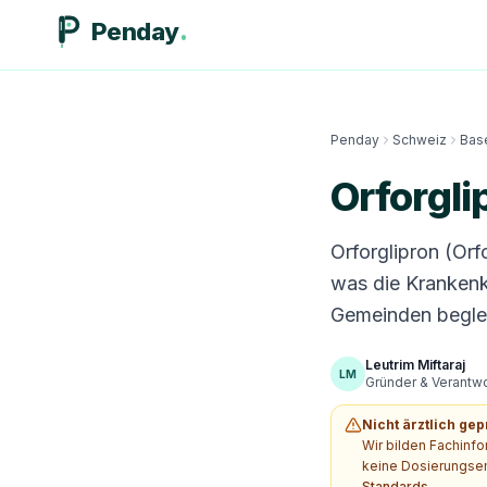
Penday
Penday
Schweiz
Bas
Orforgli
Orforglipron (Orf
was die Krankenk
Gemeinden beglei
Leutrim Miftaraj
LM
Gründer & Verantwor
Nicht ärztlich gep
Wir bilden Fachinf
keine Dosierungsem
Standards