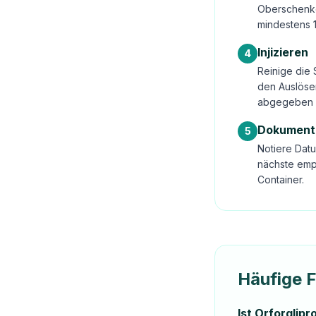
Oberschenke
mindestens 
Injizieren
4
Reinige die 
den Auslöser
abgegeben 
Dokument
5
Notiere Datu
nächste emp
Container.
Häufige 
Ist Orforglipr