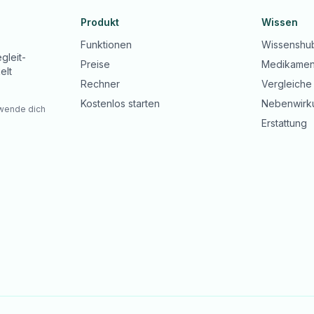
Produkt
Wissen
Funktionen
Wissenshu
gleit-
Preise
Medikamen
elt
Rechner
Vergleiche
Kostenlos starten
Nebenwirk
 wende dich
Erstattung