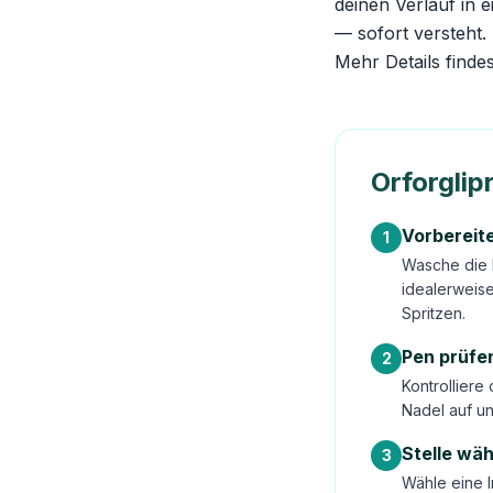
deinen Verlauf in 
— sofort versteht.
Mehr Details finde
Orforglip
Vorbereit
1
Wasche die 
idealerweis
Spritzen.
Pen prüfe
2
Kontrolliere
Nadel auf un
Stelle wä
3
Wähle eine I