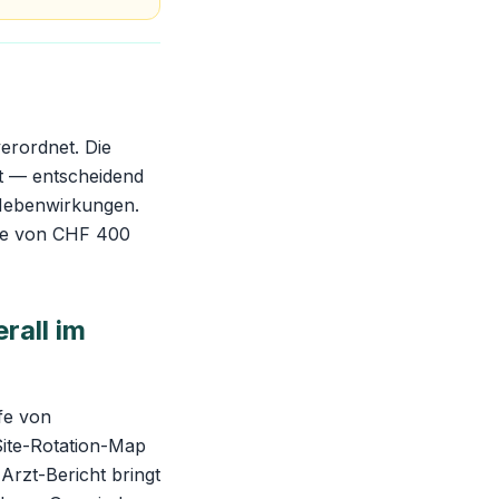
erordnet. Die
it — entscheidend
n Nebenwirkungen.
mie von CHF 400
rall im
fe von
 Site-Rotation-Map
Arzt-Bericht bringt