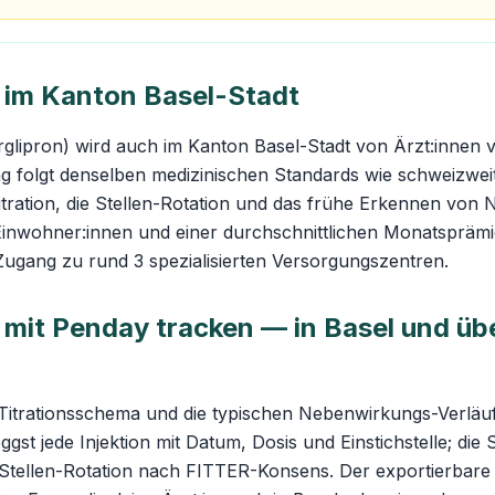
n im Kanton Basel-Stadt
rglipron) wird auch im Kanton Basel-Stadt von Ärzt:innen v
ng folgt denselben medizinischen Standards wie schweizwe
Titration, die Stellen-Rotation und das frühe Erkennen vo
Einwohner:innen und einer durchschnittlichen Monatsprä
 Zugang zu rund 3 spezialisierten Versorgungszentren.
 mit Penday tracken — in Basel und übe
Titrationsschema und die typischen Nebenwirkungs-Verläu
ggst jede Injektion mit Datum, Dosis und Einstichstelle; die
 Stellen-Rotation nach FITTER-Konsens. Der exportierbare 