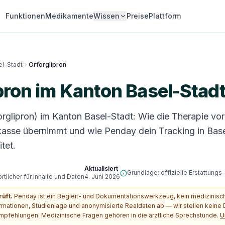
Funktionen
Medikamente
Wissen
Preise
Plattform
el-Stadt
Orforglipron
pron im Kanton Basel-Stad
orglipron) im Kanton Basel-Stadt: Wie die Therapie vor 
asse übernimmt und wie Penday dein Tracking in Base
tet.
Aktualisiert
Grundlage: offizielle Erstattung
tlicher für Inhalte und Daten
4. Juni 2026
rüft.
Penday ist ein Begleit- und Dokumentationswerkzeug, kein medizinis
ormationen, Studienlage und anonymisierte Realdaten ab — wir stellen kein
pfehlungen. Medizinische Fragen gehören in die ärztliche Sprechstunde.
U