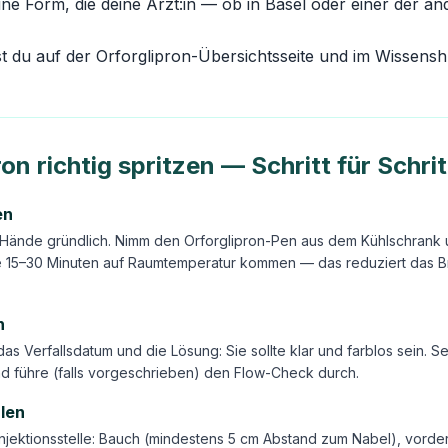
eine Form, die deine Ärzt:in — ob in Basel oder einer der 
st du auf der
Orforglipron-Übersichtsseite
und im
Wissens
ron richtig spritzen — Schritt für Schrit
en
Hände gründlich. Nimm den Orforglipron-Pen aus dem Kühlschrank u
e 15–30 Minuten auf Raumtemperatur kommen — das reduziert das 
n
 das Verfallsdatum und die Lösung: Sie sollte klar und farblos sein. 
d führe (falls vorgeschrieben) den Flow-Check durch.
hlen
njektionsstelle: Bauch (mindestens 5 cm Abstand zum Nabel), vorde