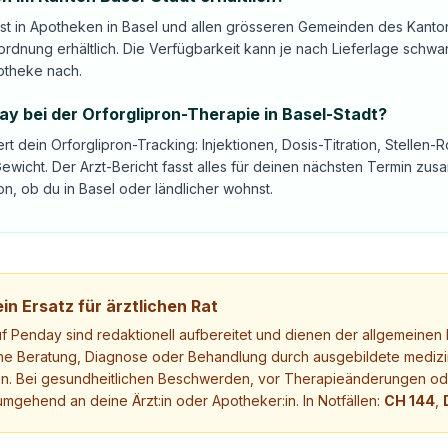
 ist in Apotheken in Basel und allen grösseren Gemeinden des Kanto
rordnung erhältlich. Die Verfügbarkeit kann je nach Lieferlage schw
otheke nach.
day bei der Orforglipron-Therapie in Basel-Stadt?
rt dein Orforglipron-Tracking: Injektionen, Dosis-Titration, Stellen-R
wicht. Der Arzt-Bericht fasst alles für deinen nächsten Termin z
, ob du in Basel oder ländlicher wohnst.
in Ersatz für ärztlichen Rat
uf Penday sind redaktionell aufbereitet und dienen der allgemeinen I
ne Beratung, Diagnose oder Behandlung durch ausgebildete medizi
. Bei gesundheitlichen Beschwerden, vor Therapieänderungen ode
mgehend an deine Ärzt:in oder Apotheker:in. In Notfällen:
CH 144
,