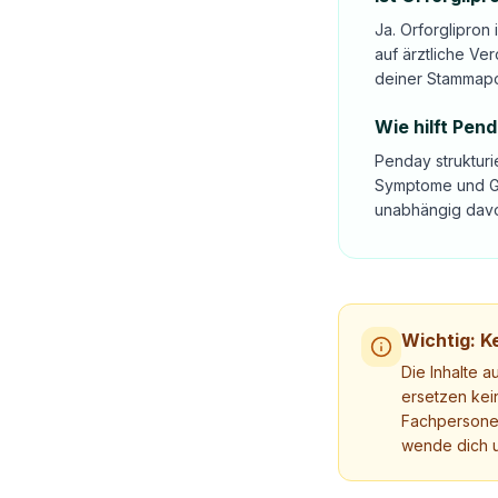
Ja. Orforglipron
auf ärztliche Ve
deiner Stammap
Wie hilft Pen
Penday strukturie
Symptome und Ge
unabhängig davon
Wichtig: Ke
Die Inhalte a
ersetzen kei
Fachpersonen
wende dich u