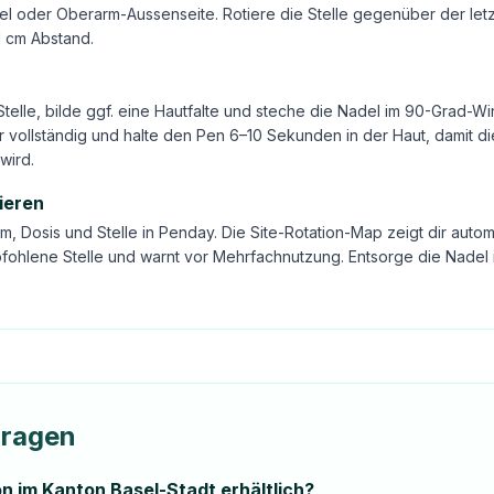
l oder Oberarm-Aussenseite. Rotiere die Stelle gegenüber der letz
1 cm Abstand.
Stelle, bilde ggf. eine Hautfalte und steche die Nadel im 90-Grad-Wi
 vollständig und halte den Pen 6–10 Sekunden in der Haut, damit di
wird.
ieren
m, Dosis und Stelle in Penday. Die Site-Rotation-Map zeigt dir autom
fohlene Stelle und warnt vor Mehrfachnutzung. Entsorge die Nadel 
Fragen
on im Kanton Basel-Stadt erhältlich?