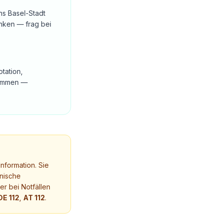
ns Basel-Stadt
anken — frag bei
otation,
usammen —
nformation. Sie
nische
r bei Notfällen
DE 112
,
AT 112
.