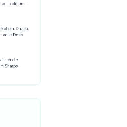
ten Injektion —
nkel ein. Drücke
e volle Dosis
atisch die
im Sharps-