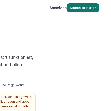
Anmelden
Kostenlos starten
t
Ort funktioniert,
l und allen
s- und Regelwerke
ches Nachschlagewerk.
e Diagnosen und geben
nsere redaktionellen