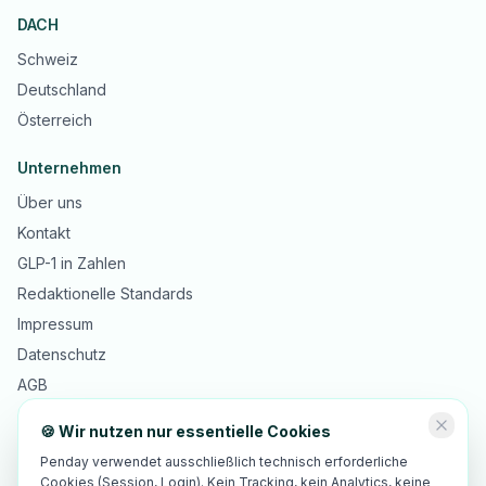
DACH
Schweiz
Deutschland
Österreich
Unternehmen
Über uns
Kontakt
GLP-1 in Zahlen
Redaktionelle Standards
Impressum
Datenschutz
AGB
🍪 Wir nutzen nur essentielle Cookies
Penday verwendet ausschließlich technisch erforderliche
Cookies (Session, Login). Kein Tracking, kein Analytics, keine
©
2026
Innopulse Consulting GmbH · Gotthardstrasse 30, 6300 Zug,