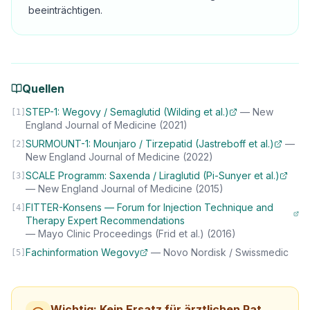
beeinträchtigen.
Quellen
STEP-1: Wegovy / Semaglutid (Wilding et al.)
—
New
[
1
]
England Journal of Medicine
(2021)
SURMOUNT-1: Mounjaro / Tirzepatid (Jastreboff et al.)
—
[
2
]
New England Journal of Medicine
(2022)
SCALE Programm: Saxenda / Liraglutid (Pi-Sunyer et al.)
[
3
]
—
New England Journal of Medicine
(2015)
FITTER-Konsens — Forum for Injection Technique and
[
4
]
Therapy Expert Recommendations
—
Mayo Clinic Proceedings (Frid et al.)
(2016)
Fachinformation Wegovy
—
Novo Nordisk / Swissmedic
[
5
]
Wichtig: Kein Ersatz für ärztlichen Rat