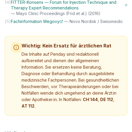
FITTER-Konsens — Forum for Injection Technique and
[
4
]
Therapy Expert Recommendations
—
Mayo Clinic Proceedings (Frid et al.)
(2016)
Fachinformation Wegovy
—
Novo Nordisk / Swissmedic
[
5
]
Wichtig: Kein Ersatz für ärztlichen Rat
Die Inhalte auf Penday sind redaktionell
aufbereitet und dienen der allgemeinen
Information. Sie ersetzen keine Beratung,
Diagnose oder Behandlung durch ausgebildete
medizinische Fachpersonen. Bei gesundheitlichen
Beschwerden, vor Therapieänderungen oder bei
Notfällen wende dich umgehend an deine Ärzt:in
oder Apotheker:in. In Notfällen:
CH 144
,
DE 112
,
AT 112
.