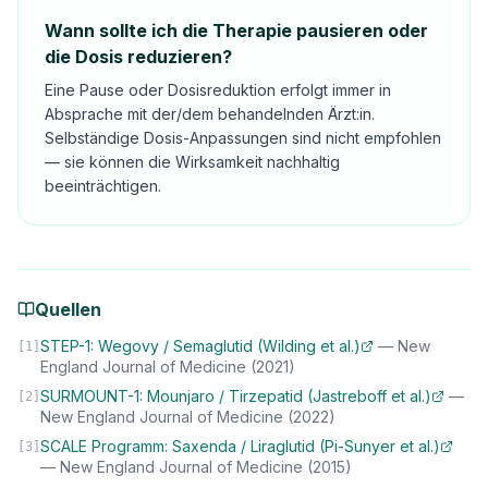
Wann sollte ich die Therapie pausieren oder
die Dosis reduzieren?
Eine Pause oder Dosisreduktion erfolgt immer in
Absprache mit der/dem behandelnden Ärzt:in.
Selbständige Dosis-Anpassungen sind nicht empfohlen
— sie können die Wirksamkeit nachhaltig
beeinträchtigen.
Quellen
STEP-1: Wegovy / Semaglutid (Wilding et al.)
—
New
[
1
]
England Journal of Medicine
(2021)
SURMOUNT-1: Mounjaro / Tirzepatid (Jastreboff et al.)
—
[
2
]
New England Journal of Medicine
(2022)
SCALE Programm: Saxenda / Liraglutid (Pi-Sunyer et al.)
[
3
]
—
New England Journal of Medicine
(2015)