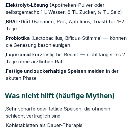
Elektrolyt-Lösung
(Apotheken-Pulver oder
·
selbstgemacht: 1 L Wasser, 6 TL Zucker, ½ TL Salz)
BRAT-Diät
(Bananen, Reis, Apfelmus, Toast) für 1–2
·
Tage
Probiotika
(Lactobacillus, Bifidus-Stämme) — können
·
die Genesung beschleunigen
Loperamid
kurzfristig bei Bedarf — nicht länger als 2
·
Tage ohne ärztlichen Rat
Fettige und zuckerhaltige Speisen meiden
in der
·
akuten Phase
Was nicht hilft (häufige Mythen)
Sehr scharfe oder fettige Speisen, die ohnehin
·
schlecht verträglich sind
Kohletabletten als Dauer-Therapie
·