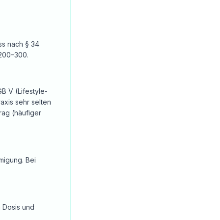
ss nach § 34
 200–300.
B V (Lifestyle-
axis sehr selten
rag (häufiger
migung. Bei
h Dosis und