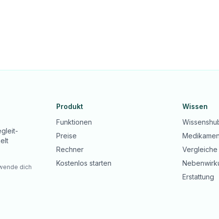
Produkt
Wissen
Funktionen
Wissenshu
gleit-
Preise
Medikamen
elt
Rechner
Vergleiche
Kostenlos starten
Nebenwirk
 wende dich
Erstattung