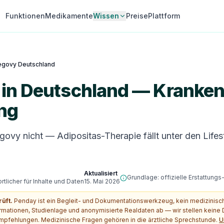
Funktionen
Medikamente
Wissen
Preise
Plattform
govy Deutschland
in Deutschland — Kranken
ung
ovy nicht — Adipositas-Therapie fällt unter den Life
Aktualisiert
Grundlage: offizielle Erstattung
tlicher für Inhalte und Daten
15. Mai 2026
rüft.
Penday ist ein Begleit- und Dokumentationswerkzeug, kein medizinis
ormationen, Studienlage und anonymisierte Realdaten ab — wir stellen kein
pfehlungen. Medizinische Fragen gehören in die ärztliche Sprechstunde.
U