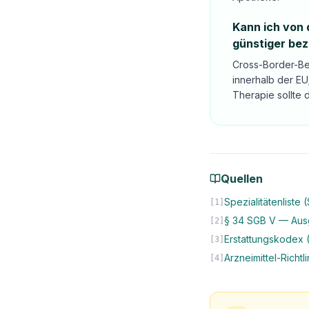
Kann ich von
günstiger be
Cross-Border-Bes
innerhalb der EU
Therapie sollte
Quellen
Spezialitätenliste
[
1
]
§ 34 SGB V — Ausg
[
2
]
Erstattungskodex 
[
3
]
Arzneimittel-Richt
[
4
]