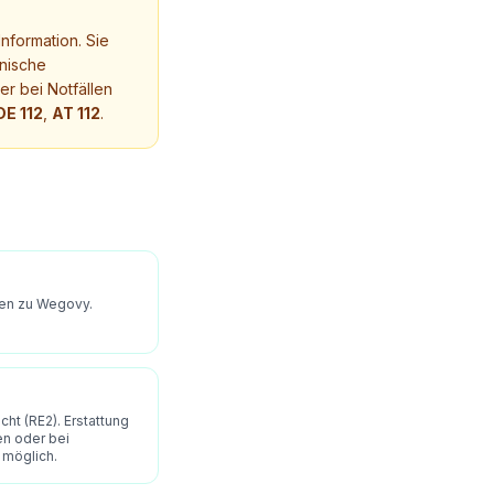
nformation. Sie
nische
r bei Notfällen
DE 112
,
AT 112
.
ien zu Wegovy.
ht (RE2). Erstattung
en oder bei
 möglich.