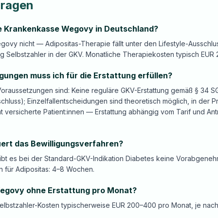
Fragen
e Krankenkasse Wegovy in Deutschland?
govy nicht — Adipositas-Therapie fällt unter den Lifestyle-Ausschlu
ig Selbstzahler in der GKV. Monatliche Therapiekosten typisch EUR
ungen muss ich für die Erstattung erfüllen?
Voraussetzungen sind: Keine reguläre GKV-Erstattung gemäß § 34 SG
chluss); Einzelfallentscheidungen sind theoretisch möglich, in der Pr
vat versicherte Patient:innen — Erstattung abhängig vom Tarif und Ant
ert das Bewilligungsverfahren?
gibt es bei der Standard-GKV-Indikation Diabetes keine Vorabgeneh
en für Adipositas: 4–8 Wochen.
egovy ohne Erstattung pro Monat?
Selbstzahler-Kosten typischerweise EUR 200–400 pro Monat, je nac