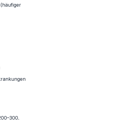
 (häufiger
g
rkrankungen
 200–300.