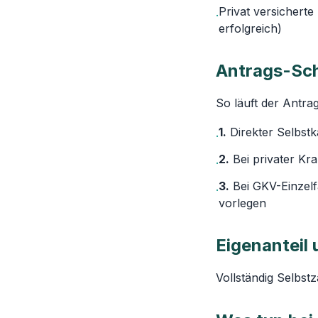
Privat versicherte
·
erfolgreich)
Antrags-Sch
So läuft der Antra
1.
Direkter Selbstk
·
2.
Bei privater Kr
·
3.
Bei GKV-Einzelf
·
vorlegen
Eigenanteil
Vollständig Selbst