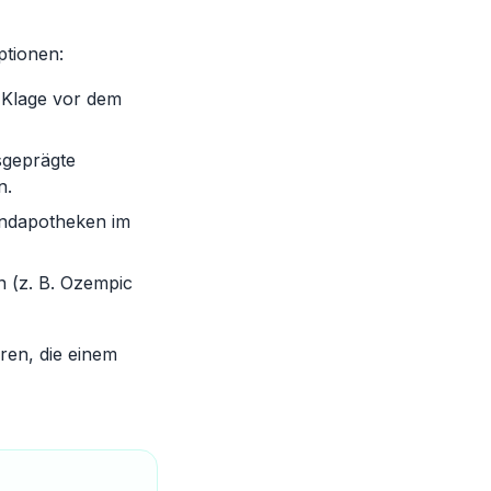
ptionen:
 Klage vor dem
sgeprägte
n.
andapotheken im
n (z. B. Ozempic
ren, die einem