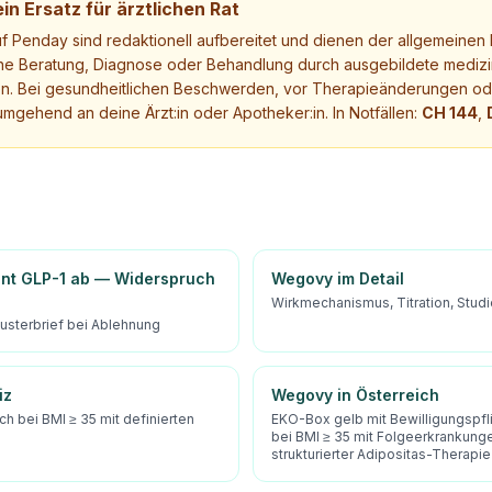
in Ersatz für ärztlichen Rat
uf Penday sind redaktionell aufbereitet und dienen der allgemeinen I
ne Beratung, Diagnose oder Behandlung durch ausgebildete medizi
. Bei gesundheitlichen Beschwerden, vor Therapieänderungen ode
mgehend an deine Ärzt:in oder Apotheker:in. In Notfällen:
CH 144
,
nt GLP-1 ab — Widerspruch
Wegovy im Detail
Wirkmechanismus, Titration, Stud
Musterbrief bei Ablehnung
iz
Wegovy in Österreich
h bei BMI ≥ 35 mit definierten
EKO-Box gelb mit Bewilligungspflic
bei BMI ≥ 35 mit Folgeerkrankung
strukturierter Adipositas-Therapie