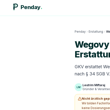
Penday
Penday
Erstattung
We
Wegovy 
Erstatt
GKV erstattet Weg
nach § 34 SGB V.
Leutrim Miftaraj
LM
Gründer & Verantwor
Nicht ärztlich gep
Wir bilden Fachinf
keine Dosierungsem