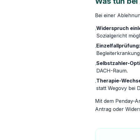
Was tun bei
Bei einer Ablehnu
Widerspruch einl
·
Sozialgericht mögl
Einzelfallprüfung
·
Begleiterkrankung
Selbstzahler-Opt
·
DACH-Raum.
Therapie-Wechse
·
statt Wegovy bei D
Mit dem Penday-Arz
Antrag oder Wider