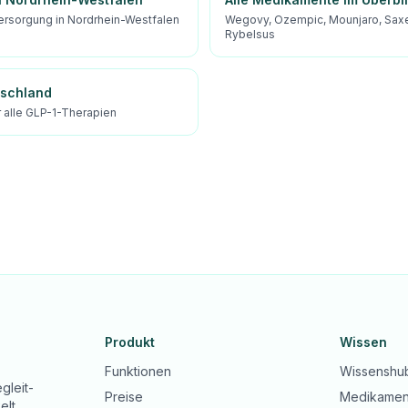
ersorgung in Nordrhein-Westfalen
Wegovy, Ozempic, Mounjaro, Sax
Rybelsus
tschland
 alle GLP-1-Therapien
Produkt
Wissen
Funktionen
Wissenshu
gleit-
Preise
Medikamen
elt