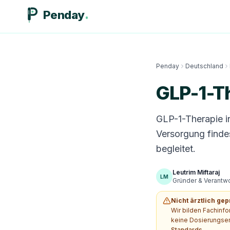
Penday
Penday
Deutschland
GLP-1-Th
GLP-1-Therapie i
Versorgung finde
begleitet.
Leutrim Miftaraj
LM
Gründer & Verantwor
Nicht ärztlich gep
Wir bilden Fachinf
keine Dosierungsem
Standards