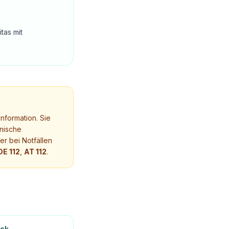
tas mit
nformation. Sie
nische
r bei Notfällen
DE 112
,
AT 112
.
ick