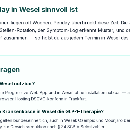
y in Wesel sinnvoll ist
nen liegen oft Wochen. Penday überbrückt diese Zeit: Die
 Stellen-Rotation, der Symptom-Log erkennt Muster, und de
auf zusammen — so holst du aus jedem Termin in Wesel da
Fragen
 Wesel nutzbar?
ine Progressive Web App und in Wesel ohne Installation nutzbar — a
Browser. Hosting DSGVO-konform in Frankfurt.
 Krankenkasse in Wesel die GLP-1-Therapie?
gelten bundeseinheitlich, auch in Wesel: Ozempic und Mounjaro be
y zur Gewichtsreduktion nach § 34 SGB V Selbstzahler.