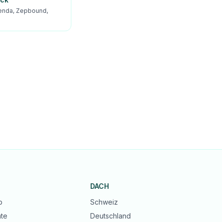
enda, Zepbound,
DACH
b
Schweiz
te
Deutschland