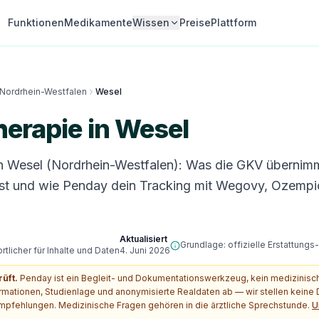
Funktionen
Medikamente
Wissen
Preise
Plattform
Nordrhein-Westfalen
Wesel
erapie in Wesel
n Wesel (Nordrhein-Westfalen): Was die GKV übernim
st und wie Penday dein Tracking mit Wegovy, Ozempi
Aktualisiert
Grundlage: offizielle Erstattung
tlicher für Inhalte und Daten
4. Juni 2026
rüft.
Penday ist ein Begleit- und Dokumentationswerkzeug, kein medizinis
ormationen, Studienlage und anonymisierte Realdaten ab — wir stellen kein
pfehlungen. Medizinische Fragen gehören in die ärztliche Sprechstunde.
U