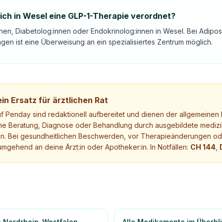
ch in Wesel eine GLP-1-Therapie verordnet?
nen, Diabetolog:innen oder Endokrinolog:innen in Wesel. Bei Adiposi
gen ist eine Überweisung an ein spezialisiertes Zentrum möglich.
in Ersatz für ärztlichen Rat
uf Penday sind redaktionell aufbereitet und dienen der allgemeinen I
ne Beratung, Diagnose oder Behandlung durch ausgebildete medizi
. Bei gesundheitlichen Beschwerden, vor Therapieänderungen ode
mgehend an deine Ärzt:in oder Apotheker:in. In Notfällen:
CH 144
,
n Nordrhein-Westfalen
Alle Medikamente im Überbl