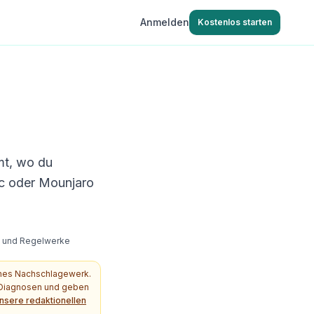
Anmelden
Kostenlos starten
mt, wo du
c oder Mounjaro
s- und Regelwerke
ches Nachschlagewerk.
e Diagnosen und geben
nsere redaktionellen