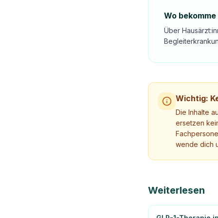
Wo bekomme i
Über Hausärzt:in
Begleiterkrankun
Wichtig: Ke
Die Inhalte a
ersetzen kei
Fachpersonen
wende dich u
Weiterlesen
GLP-1-Therapie i