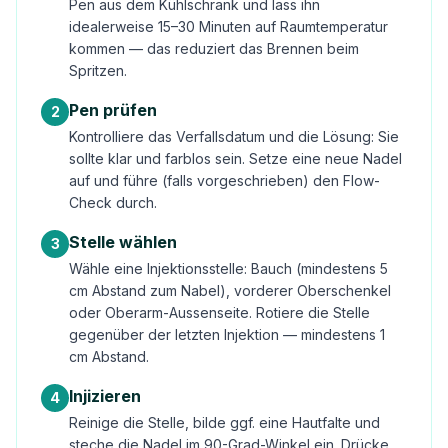
Pen aus dem Kühlschrank und lass ihn
idealerweise 15–30 Minuten auf Raumtemperatur
kommen — das reduziert das Brennen beim
Spritzen.
Pen prüfen
2
Kontrolliere das Verfallsdatum und die Lösung: Sie
sollte klar und farblos sein. Setze eine neue Nadel
auf und führe (falls vorgeschrieben) den Flow-
Check durch.
Stelle wählen
3
Wähle eine Injektionsstelle: Bauch (mindestens 5
cm Abstand zum Nabel), vorderer Oberschenkel
oder Oberarm-Aussenseite. Rotiere die Stelle
gegenüber der letzten Injektion — mindestens 1
cm Abstand.
Injizieren
4
Reinige die Stelle, bilde ggf. eine Hautfalte und
steche die Nadel im 90-Grad-Winkel ein. Drücke