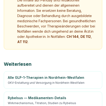
Die Inhalte auf Penday sind redaktionell
aufbereitet und dienen der allgemeinen
Information. Sie ersetzen keine Beratung,
Diagnose oder Behandlung durch ausgebildete
medizinische Fachpersonen. Bei gesundheitlichen
Beschwerden, vor Therapieänderungen oder bei
Notfällen wende dich umgehend an deine Ärzt:in
oder Apotheker:in. In Notfällen:
CH 144
,
DE 112
,
AT 112
.
Weiterlesen
Alle GLP-1-Therapien in Nordrhein-Westfalen
GKV-Erstattung und Versorgung in Nordrhein-Westfalen
Rybelsus — Medikamenten-Details
Wirkmechanismus, Titration, Studien zu Rybelsus