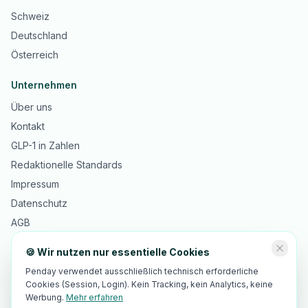
Schweiz
Deutschland
Österreich
Unternehmen
Über uns
Kontakt
GLP-1 in Zahlen
Redaktionelle Standards
Impressum
Datenschutz
AGB
🍪 Wir nutzen nur essentielle Cookies
Penday verwendet ausschließlich technisch erforderliche
Cookies (Session, Login). Kein Tracking, kein Analytics, keine
©
2026
Innopulse Consulting GmbH · Gotthardstrasse 30, 6300 Zug,
®
Schweiz · Penday
ist eine beim IGE eingetragene Marke
Werbung.
Mehr erfahren
🇨🇭 Made in Switzerland · 🇪🇺 EU-Hosting · DSGVO-/revDSG-