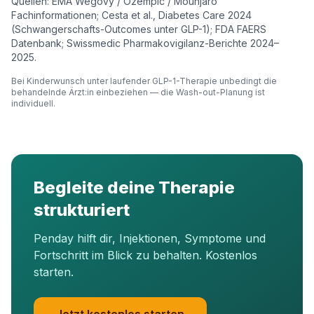
Quellen: EMA Wegovy / Ozempic / Mounjaro
Fachinformationen; Cesta et al., Diabetes Care 2024
(Schwangerschafts-Outcomes unter GLP-1); FDA FAERS
Datenbank; Swissmedic Pharmakovigilanz-Berichte 2024–
2025.
Bei Kinderwunsch unter laufender GLP-1-Therapie unbedingt die
behandelnde Ärzt:in einbeziehen — die Wash-out-Planung ist
individuell.
Begleite deine Therapie
strukturiert
Penday hilft dir, Injektionen, Symptome und
Fortschritt im Blick zu behalten. Kostenlos
starten.