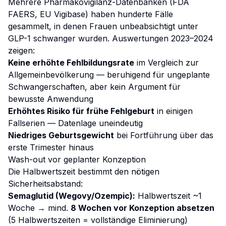
Mehrere Pharmakovigilanz-Datenbanken (FDA
FAERS, EU Vigibase) haben hunderte Fälle
gesammelt, in denen Frauen unbeabsichtigt unter
GLP-1 schwanger wurden. Auswertungen 2023–2024
zeigen:
Keine erhöhte Fehlbildungsrate
im Vergleich zur
Allgemeinbevölkerung — beruhigend für ungeplante
Schwangerschaften, aber kein Argument für
bewusste Anwendung
Erhöhtes Risiko für frühe Fehlgeburt
in einigen
Fallserien — Datenlage uneindeutig
Niedriges Geburtsgewicht
bei Fortführung über das
erste Trimester hinaus
Wash-out vor geplanter Konzeption
Die Halbwertszeit bestimmt den nötigen
Sicherheitsabstand:
Semaglutid (Wegovy/Ozempic):
Halbwertszeit ~1
Woche → mind.
8 Wochen vor Konzeption absetzen
(5 Halbwertszeiten = vollständige Eliminierung)