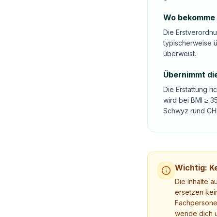
Wo bekomme ic
Die Erstverordn
typischerweise ü
überweist.
Übernimmt die
Die Erstattung r
wird bei BMI ≥ 
Schwyz rund CHF
Wichtig: Ke
Die Inhalte a
ersetzen kei
Fachpersonen
wende dich u