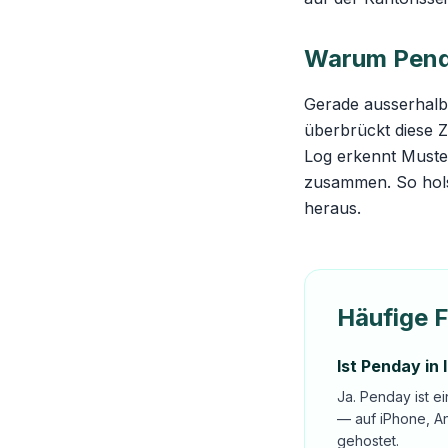
Warum Penda
Gerade ausserhalb
überbrückt diese Z
Log erkennt Muster
zusammen. So hols
heraus.
Häufige 
Ist Penday in
Ja. Penday ist e
— auf iPhone, A
gehostet.