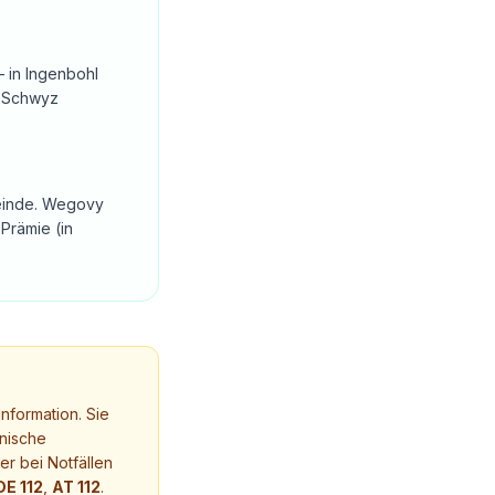
 in Ingenbohl
n Schwyz
emeinde. Wegovy
Prämie (in
nformation. Sie
nische
r bei Notfällen
DE 112
,
AT 112
.