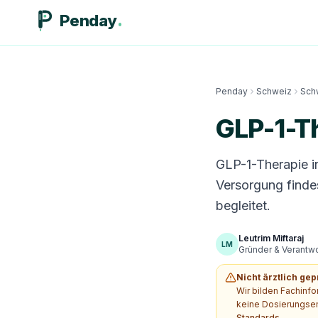
Penday
Penday
Schweiz
Sch
GLP-1-Th
GLP-1-Therapie i
Versorgung finde
begleitet.
Leutrim Miftaraj
LM
Gründer & Verantwor
Nicht ärztlich gep
Wir bilden Fachinf
keine Dosierungsem
Standards