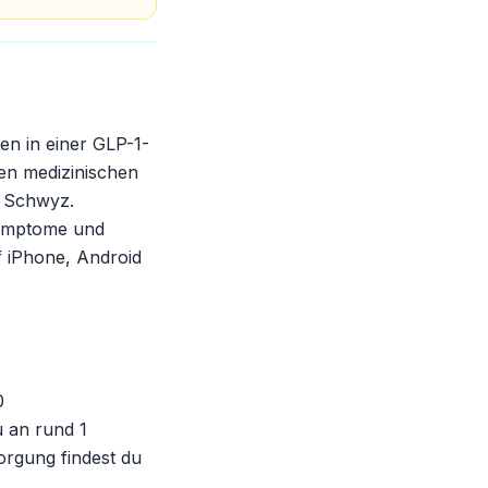
n in einer GLP-1-
en medizinischen
 Schwyz.
 Symptome und
f iPhone, Android
0
u an rund 1
orgung findest du