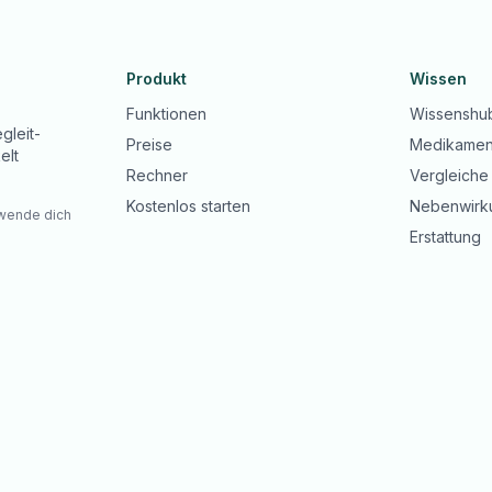
Produkt
Wissen
Funktionen
Wissenshu
gleit-
Preise
Medikamen
elt
Rechner
Vergleiche
Kostenlos starten
Nebenwirk
 wende dich
Erstattung