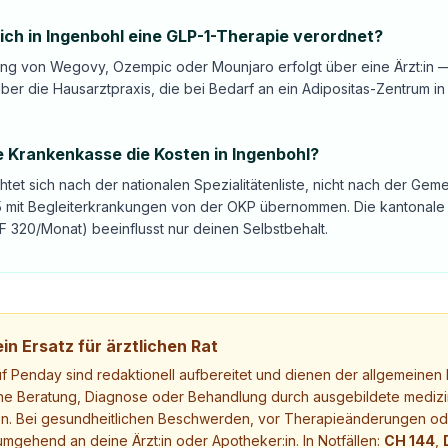
h in Ingenbohl eine GLP-1-Therapie verordnet?
ung von Wegovy, Ozempic oder Mounjaro erfolgt über eine Ärzt:in —
ber die Hausarztpraxis, die bei Bedarf an ein Adipositas-Zentrum i
 Krankenkasse die Kosten in Ingenbohl?
ichtet sich nach der nationalen Spezialitätenliste, nicht nach der G
35 mit Begleiterkrankungen von der OKP übernommen. Die kantonale 
 320/Monat) beeinflusst nur deinen Selbstbehalt.
in Ersatz für ärztlichen Rat
uf Penday sind redaktionell aufbereitet und dienen der allgemeinen I
ne Beratung, Diagnose oder Behandlung durch ausgebildete medizi
. Bei gesundheitlichen Beschwerden, vor Therapieänderungen ode
mgehend an deine Ärzt:in oder Apotheker:in. In Notfällen:
CH 144
,