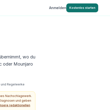
Anmelden
Kostenlos starten
 übernimmt, wo du
c oder Mounjaro
s- und Regelwerke
ches Nachschlagewerk.
e Diagnosen und geben
nsere redaktionellen