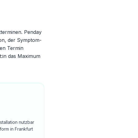
tterminen. Penday
tion, der Symptom-
ten Termin
t:in das Maximum
tallation nutzbar
orm in Frankfurt