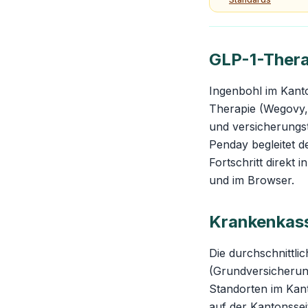
GLP-1-Thera
Ingenbohl im Kant
Therapie (Wegovy,
und versicherung
Penday begleitet d
Fortschritt direkt
und im Browser.
Krankenkass
Die durchschnittl
(Grundversicherung
Standorten im Kant
auf der
Kantonsse