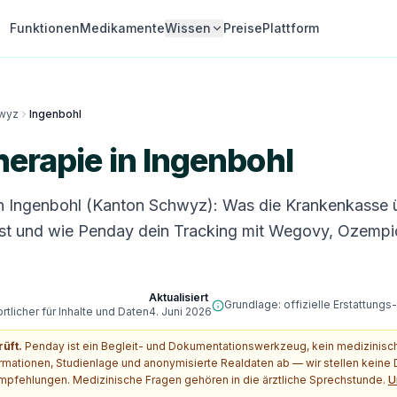
Funktionen
Medikamente
Wissen
Preise
Plattform
wyz
Ingenbohl
erapie in Ingenbohl
n Ingenbohl (Kanton Schwyz): Was die Krankenkasse
st und wie Penday dein Tracking mit Wegovy, Ozempi
Aktualisiert
Grundlage: offizielle Erstattung
tlicher für Inhalte und Daten
4. Juni 2026
rüft.
Penday ist ein Begleit- und Dokumentationswerkzeug, kein medizinis
ormationen, Studienlage und anonymisierte Realdaten ab — wir stellen kein
pfehlungen. Medizinische Fragen gehören in die ärztliche Sprechstunde.
U