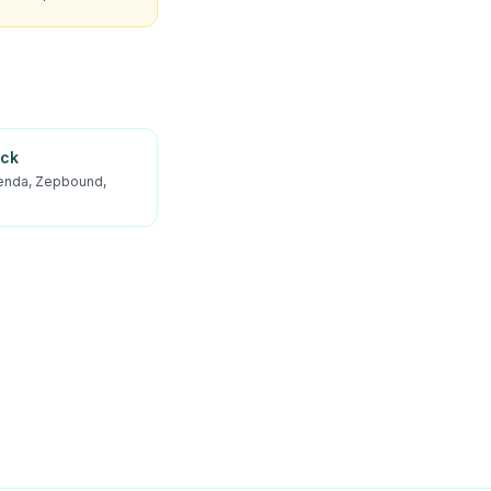
ick
enda, Zepbound,