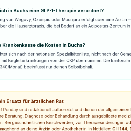
ch in Buchs eine GLP-1-Therapie verordnet?
ung von Wegovy, Ozempic oder Mounjaro erfolgt über eine Ärzt:in 
ber die Hausarztpraxis, die bei Bedarf an ein Adipositas-Zentrum in 
e Krankenkasse die Kosten in Buchs?
ichtet sich nach der nationalen Spezialitätenliste, nicht nach der G
5 mit Begleiterkrankungen von der OKP übernommen. Die kantonale P
340/Monat) beeinflusst nur deinen Selbstbehalt.
in Ersatz für ärztlichen Rat
uf Penday sind redaktionell aufbereitet und dienen der allgemeinen I
ne Beratung, Diagnose oder Behandlung durch ausgebildete medizi
. Bei gesundheitlichen Beschwerden, vor Therapieänderungen ode
mgehend an deine Ärzt:in oder Apotheker:in. In Notfällen:
CH 144
,