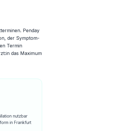
tterminen. Penday
tion, der Symptom-
ten Termin
rzt:in das Maximum
llation nutzbar
orm in Frankfurt