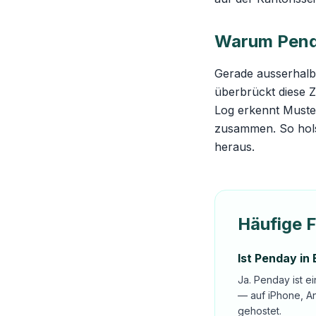
Warum Penda
Gerade ausserhalb
überbrückt diese Z
Log erkennt Muster
zusammen. So holst
heraus.
Häufige 
Ist Penday in
Ja. Penday ist e
— auf iPhone, A
gehostet.