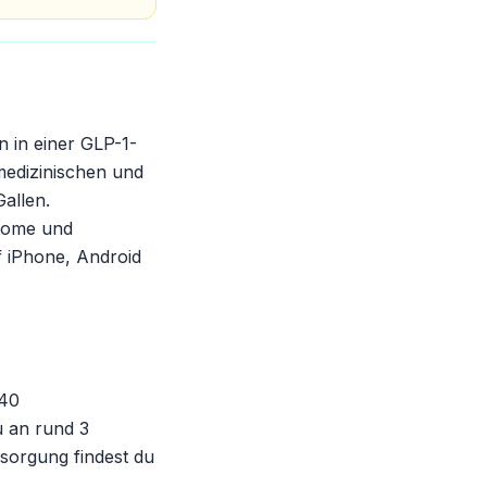
 in einer GLP-1-
medizinischen und
allen.
ptome und
f iPhone, Android
340
u an rund 3
rsorgung findest du