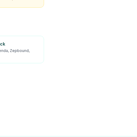
ick
enda, Zepbound,