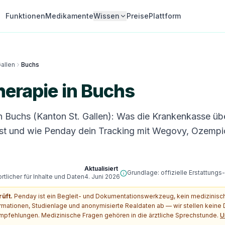
Funktionen
Medikamente
Wissen
Preise
Plattform
Gallen
Buchs
erapie in Buchs
n Buchs (Kanton St. Gallen): Was die Krankenkasse ü
st und wie Penday dein Tracking mit Wegovy, Ozempi
Aktualisiert
Grundlage: offizielle Erstattung
tlicher für Inhalte und Daten
4. Juni 2026
rüft.
Penday ist ein Begleit- und Dokumentationswerkzeug, kein medizinis
ormationen, Studienlage und anonymisierte Realdaten ab — wir stellen kein
pfehlungen. Medizinische Fragen gehören in die ärztliche Sprechstunde.
U