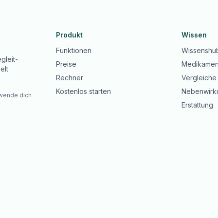
Produkt
Wissen
Funktionen
Wissenshu
gleit-
Preise
Medikamen
elt
Rechner
Vergleiche
Kostenlos starten
Nebenwirk
 wende dich
Erstattung