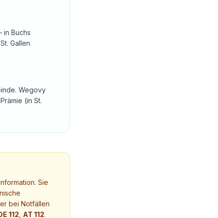
— in Buchs
St. Gallen
emeinde. Wegovy
rämie (in St.
nformation. Sie
nische
r bei Notfällen
DE 112
,
AT 112
.