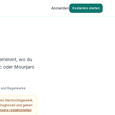
Anmelden
Kostenlos starten
bernimmt, wo du
c oder Mounjaro
s- und Regelwerke
ches Nachschlagewerk.
e Diagnosen und geben
nsere redaktionellen