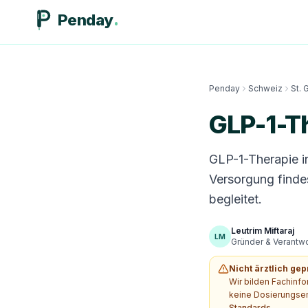
Penday
Penday
Schweiz
St. 
GLP-1-Th
GLP-1-Therapie i
Versorgung finde
begleitet.
Leutrim Miftaraj
LM
Gründer & Verantwor
Nicht ärztlich gep
Wir bilden Fachinf
keine Dosierungsem
Standards