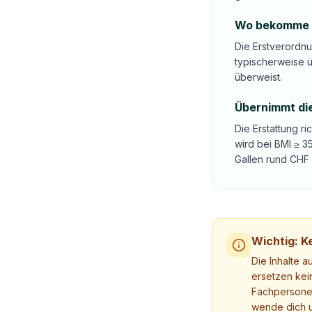
Wo bekomme i
Die Erstverordn
typischerweise ü
überweist.
Übernimmt di
Die Erstattung r
wird bei BMI ≥ 3
Gallen rund CHF 
Wichtig: Ke
Die Inhalte a
ersetzen kei
Fachpersonen
wende dich u