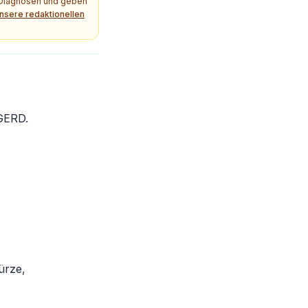
e Diagnosen und geben
nsere redaktionellen
 GERD.
ürze,