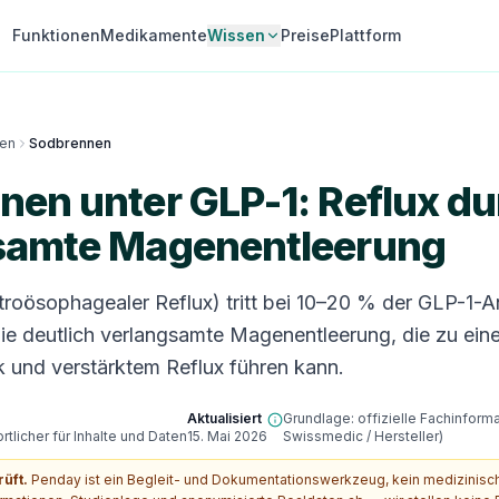
Funktionen
Medikamente
Wissen
Preise
Plattform
en
Sodbrennen
en unter GLP-1: Reflux du
samte Magenentleerung
roösophagealer Reflux) tritt bei 10–20 % der GLP-1-
 die deutlich verlangsamte Magenentleerung, die zu ei
und verstärktem Reflux führen kann.
Aktualisiert
Grundlage: offizielle Fachinform
tlicher für Inhalte und Daten
15. Mai 2026
Swissmedic / Hersteller)
rüft.
Penday ist ein Begleit- und Dokumentationswerkzeug, kein medizinis