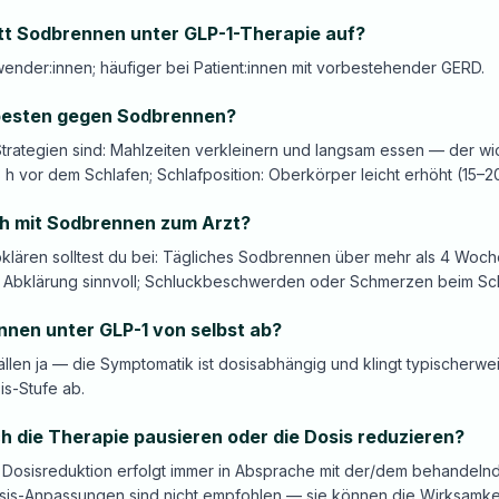
itt Sodbrennen unter GLP-1-Therapie auf?
nder:innen; häufiger bei Patient:innen mit vorbestehender GERD.
 besten gegen Sodbrennen?
Strategien sind: Mahlzeiten verkleinern und langsam essen — der wi
3 h vor dem Schlafen; Schlafposition: Oberkörper leicht erhöht (15–20
h mit Sodbrennen zum Arzt?
abklären solltest du bei: Tägliches Sodbrennen über mehr als 4 Woc
 Abklärung sinnvoll; Schluckbeschwerden oder Schmerzen beim Sc
nnen unter GLP-1 von selbst ab?
ällen ja — die Symptomatik ist dosisabhängig und klingt typischerw
s-Stufe ab.
ch die Therapie pausieren oder die Dosis reduzieren?
Dosisreduktion erfolgt immer in Absprache mit der/dem behandelnde
sis-Anpassungen sind nicht empfohlen — sie können die Wirksamkei