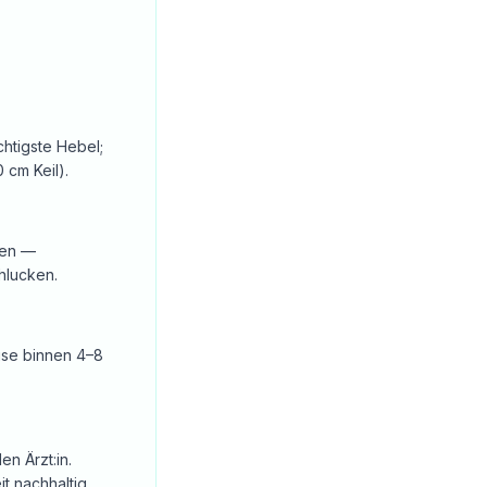
chtigste Hebel;
 cm Keil).
hen —
hlucken.
eise binnen 4–8
n Ärzt:in.
t nachhaltig