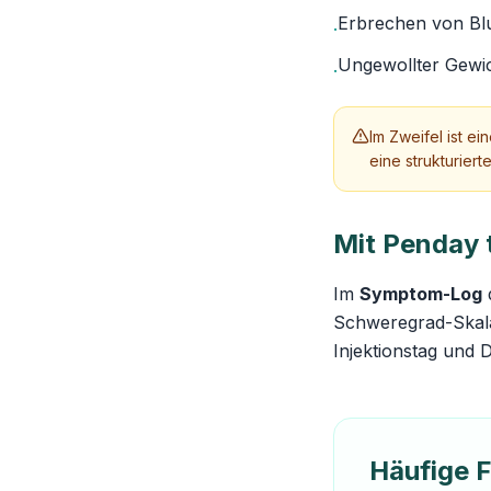
Erbrechen von Blu
·
Ungewollter Gewi
·
Im Zweifel ist e
eine strukturier
Mit Penday 
Im
Symptom-Log
Schweregrad-Skala
Injektionstag und 
Häufige 