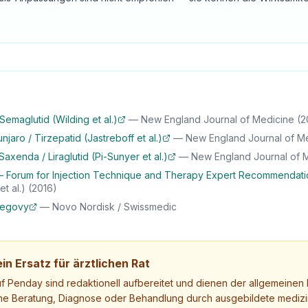
emaglutid (Wilding et al.)
—
New England Journal of Medicine
(2
ro / Tirzepatid (Jastreboff et al.)
—
New England Journal of M
xenda / Liraglutid (Pi-Sunyer et al.)
—
New England Journal of 
 Forum for Injection Technique and Therapy Expert Recommendati
t al.)
(2016)
Wegovy
—
Novo Nordisk / Swissmedic
in Ersatz für ärztlichen Rat
uf Penday sind redaktionell aufbereitet und dienen der allgemeinen I
ne Beratung, Diagnose oder Behandlung durch ausgebildete medizi