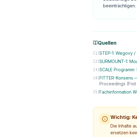
beeinträchtigen.
Quellen
STEP-1: Wegovy / S
[
1
]
SURMOUNT-1: Mounja
[
2
]
SCALE Programm: Sa
[
3
]
FITTER-Konsens —
[
4
]
Proceedings (Frid e
Fachinformation 
[
5
]
Wichtig: Ke
Die Inhalte a
ersetzen kei