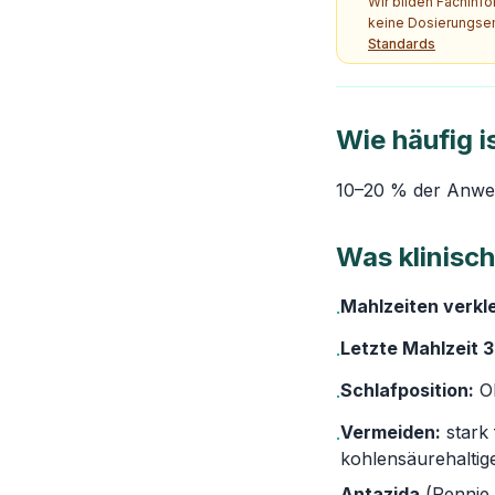
Wir bilden Fachinf
keine Dosierungsem
Standards
Wie häufig 
10–20 % der Anwen
Was klinisch 
Mahlzeiten verkl
·
Letzte Mahlzeit 
·
Schlafposition:
Ob
·
Vermeiden:
stark 
·
kohlensäurehaltig
Antazida
(Rennie,