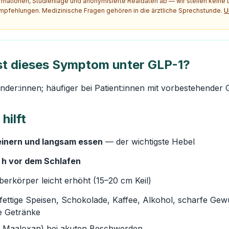
ormationen, Studienlage und anonymisierte Realdaten ab — wir stellen kein
pfehlungen. Medizinische Fragen gehören in die ärztliche Sprechstunde.
U
ist dieses Symptom unter GLP-1?
der:innen; häufiger bei Patient:innen mit vorbestehender
hilft
einern und langsam essen
— der wichtigste Hebel
3 h vor dem Schlafen
erkörper leicht erhöht (15–20 cm Keil)
fettige Speisen, Schokolade, Kaffee, Alkohol, scharfe Gew
e Getränke
 Maaloxan) bei akuten Beschwerden