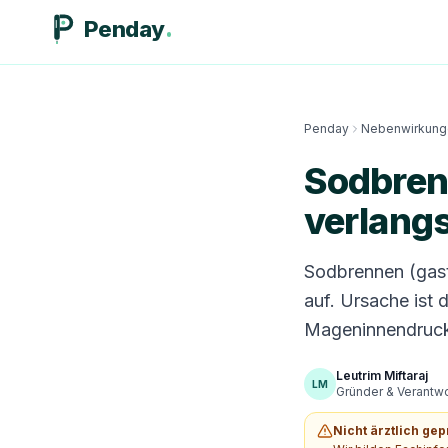
Penday
Penday
Nebenwirkung
Sodbrenn
verlang
Sodbrennen (gast
auf. Ursache ist
Mageninnendruck 
Leutrim Miftaraj
LM
Gründer & Verantwor
Nicht ärztlich gep