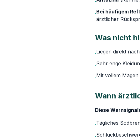
·
Bei häufigem Refl
·
ärztlicher Rücksp
Was nicht hi
Liegen direkt nac
·
Sehr enge Kleidu
·
Mit vollem Magen 
·
Wann ärztli
Diese Warnsignale
Tägliches Sodbre
·
Schluckbeschwer
·