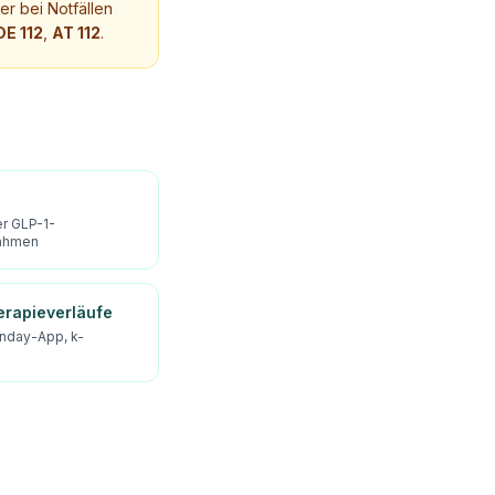
r bei Notfällen
DE 112
,
AT 112
.
er GLP-1-
Rahmen
erapieverläufe
enday-App, k-