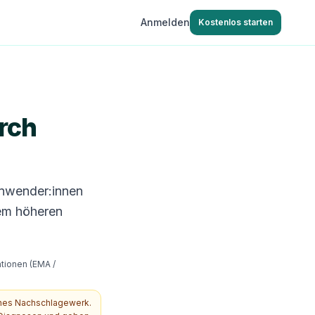
Anmelden
Kostenlos starten
rch
Anwender:innen
nem höheren
ationen (EMA /
ches Nachschlagewerk.