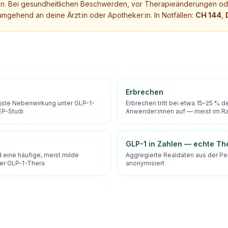
. Bei gesundheitlichen Beschwerden, vor Therapieänderungen ode
mgehend an deine Ärzt:in oder Apotheker:in. In Notfällen:
CH 144
,
Erbrechen
igste Nebenwirkung unter GLP-1-
Erbrechen tritt bei etwa 15–25 % d
EP-Studi
Anwender:innen auf — meist im 
GLP-1 in Zahlen — echte Th
eine häufige, meist milde
Aggregierte Realdaten aus der P
er GLP-1-Thera
anonymisiert