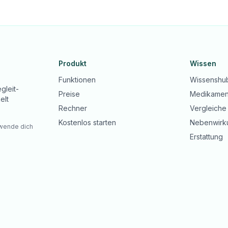
Produkt
Wissen
Funktionen
Wissenshu
gleit-
Preise
Medikamen
elt
Rechner
Vergleiche
Kostenlos starten
Nebenwirk
 wende dich
Erstattung